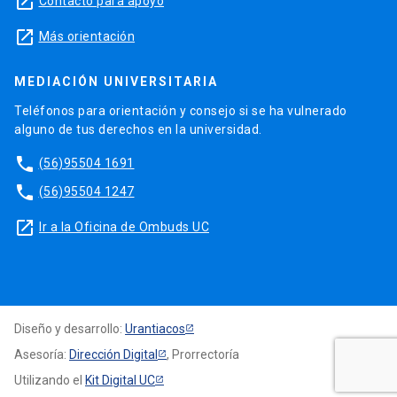
launch
Contacto para apoyo
launch
Más orientación
MEDIACIÓN UNIVERSITARIA
Teléfonos para orientación y consejo si se ha vulnerado
alguno de tus derechos en la universidad.
phone
(56)95504 1691
phone
(56)95504 1247
launch
Ir a la Oficina de Ombuds UC
Diseño y desarrollo:
Urantiacos
Asesoría:
Dirección Digital
, Prorrectoría
Utilizando el
Kit Digital UC