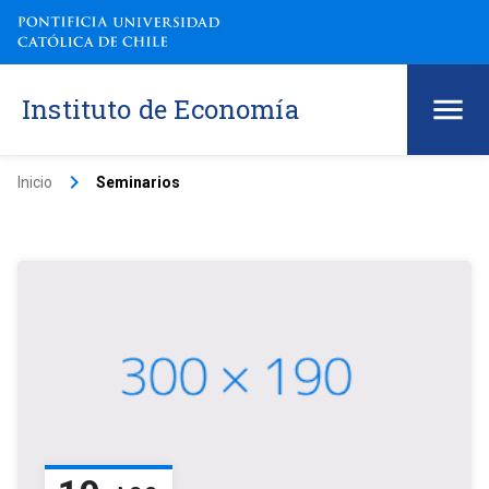
Instituto de Economía
keyboard_arrow_right
Inicio
Seminarios