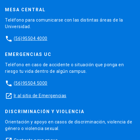
MESA CENTRAL
Teléfono para comunicarse con las distintas áreas de la
Universidad.
phone
(56)95504 4000
EMERGENCIAS UC
Teléfono en caso de accidente o situación que ponga en
riesgo tu vida dentro de algún campus.
phone
(56)95504 5000
launch
Ir al sitio de Emergencias
DISCRIMINACIÓN Y VIOLENCIA
Orientación y apoyo en casos de discriminación, violencia de
género o violencia sexual.