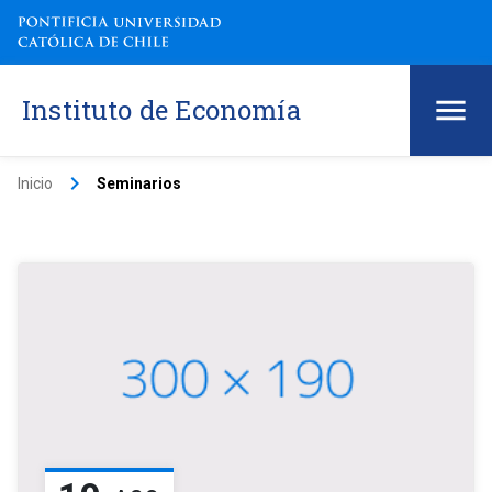
Instituto de Economía
keyboard_arrow_right
Inicio
Seminarios