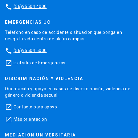
phone
(56)95504 4000
EMERGENCIAS UC
Teléfono en caso de accidente o situación que ponga en
riesgo tu vida dentro de algún campus.
phone
(56)95504 5000
launch
Ir al sitio de Emergencias
DISCRIMINACIÓN Y VIOLENCIA
Orientación y apoyo en casos de discriminación, violencia de
género o violencia sexual.
launch
Contacto para apoyo
launch
Más orientación
MEDIACIÓN UNIVERSITARIA