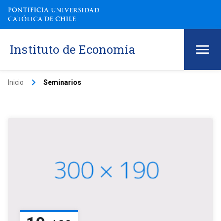
Instituto de Economía
keyboard_arrow_right
Inicio
Seminarios