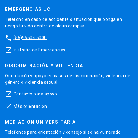
EMERGENCIAS UC
Teléfono en caso de accidente o situación que ponga en
riesgo tu vida dentro de algún campus.
phone
(56)95504 5000
launch
Ir al sitio de Emergencias
DISCRIMINACIÓN Y VIOLENCIA
Orientación y apoyo en casos de discriminación, violencia de
género o violencia sexual.
launch
Contacto para apoyo
launch
Más orientación
MEDIACIÓN UNIVERSITARIA
Teléfonos para orientación y consejo si se ha vulnerado