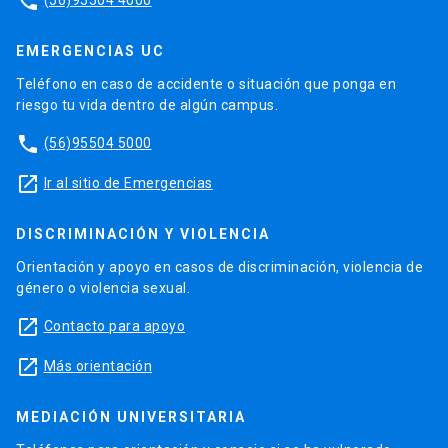
phone
EMERGENCIAS UC
Teléfono en caso de accidente o situación que ponga en
riesgo tu vida dentro de algún campus.
phone
(56)95504 5000
launch
Ir al sitio de Emergencias
DISCRIMINACIÓN Y VIOLENCIA
Orientación y apoyo en casos de discriminación, violencia de
género o violencia sexual.
launch
Contacto para apoyo
launch
Más orientación
MEDIACIÓN UNIVERSITARIA