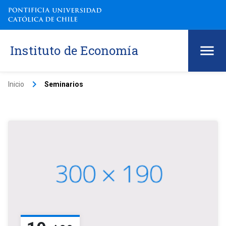
Instituto de Economía
keyboard_arrow_right
Inicio
Seminarios