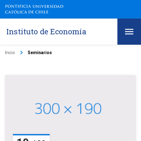
Instituto de Economía
keyboard_arrow_right
Inicio
Seminarios