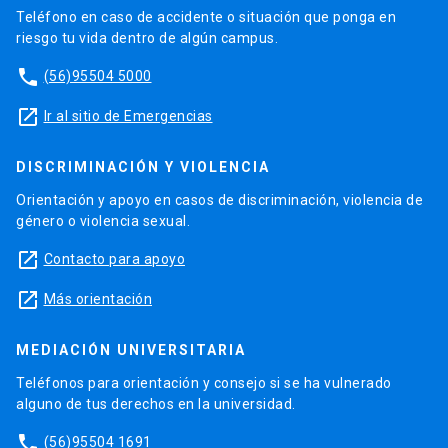
Teléfono en caso de accidente o situación que ponga en
riesgo tu vida dentro de algún campus.
phone
(56)95504 5000
launch
Ir al sitio de Emergencias
DISCRIMINACIÓN Y VIOLENCIA
Orientación y apoyo en casos de discriminación, violencia de
género o violencia sexual.
launch
Contacto para apoyo
launch
Más orientación
MEDIACIÓN UNIVERSITARIA
Teléfonos para orientación y consejo si se ha vulnerado
alguno de tus derechos en la universidad.
phone
(56)95504 1691