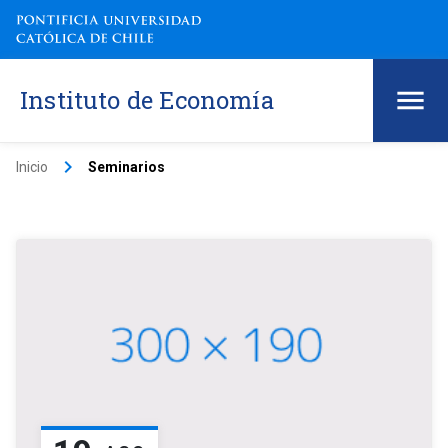
Instituto de Economía
keyboard_arrow_right
Inicio
Seminarios