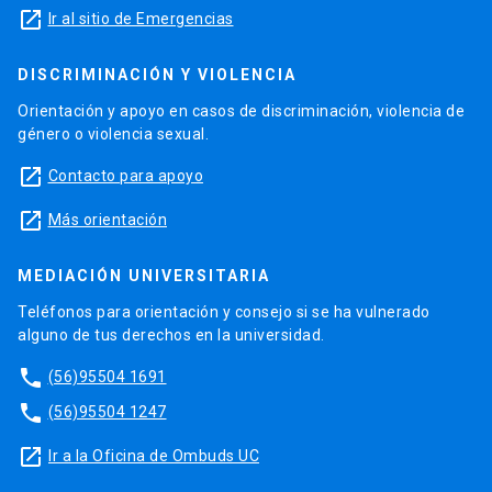
launch
Ir al sitio de Emergencias
DISCRIMINACIÓN Y VIOLENCIA
Orientación y apoyo en casos de discriminación, violencia de
género o violencia sexual.
launch
Contacto para apoyo
launch
Más orientación
MEDIACIÓN UNIVERSITARIA
Teléfonos para orientación y consejo si se ha vulnerado
alguno de tus derechos en la universidad.
phone
(56)95504 1691
phone
(56)95504 1247
launch
Ir a la Oficina de Ombuds UC