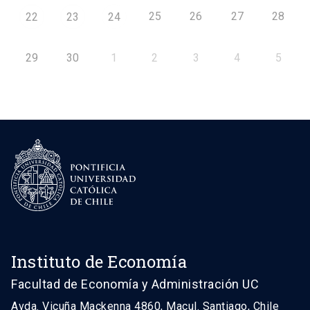
25
26
27
28
22
23
24
29
30
1
2
3
4
5
Instituto de Economía
Facultad de Economía y Administración UC
Avda. Vicuña Mackenna 4860, Macul. Santiago, Chile