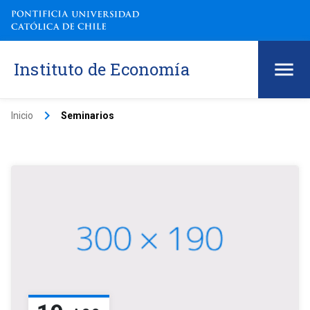
Instituto de Economía
keyboard_arrow_right
Inicio
Seminarios