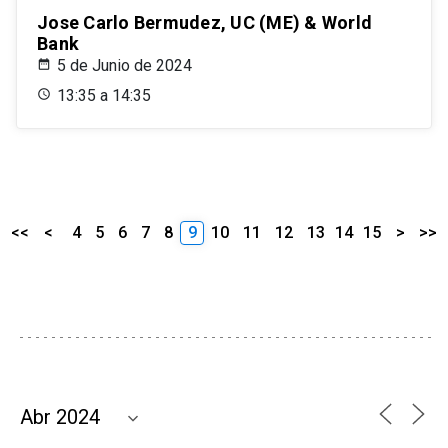
Jose Carlo Bermudez, UC (ME) & World
Bank
5 de Junio de 2024
13:35 a 14:35
<<
<
4
5
6
7
8
9
10
11
12
13
14
15
>
>>