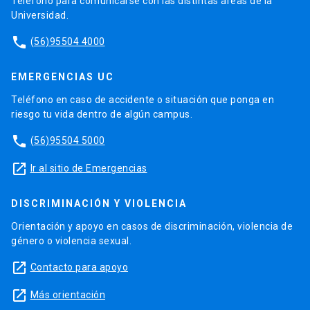
Teléfono para comunicarse con las distintas áreas de la
Universidad.
phone
(56)95504 4000
EMERGENCIAS UC
Teléfono en caso de accidente o situación que ponga en
riesgo tu vida dentro de algún campus.
phone
(56)95504 5000
launch
Ir al sitio de Emergencias
DISCRIMINACIÓN Y VIOLENCIA
Orientación y apoyo en casos de discriminación, violencia de
género o violencia sexual.
launch
Contacto para apoyo
launch
Más orientación