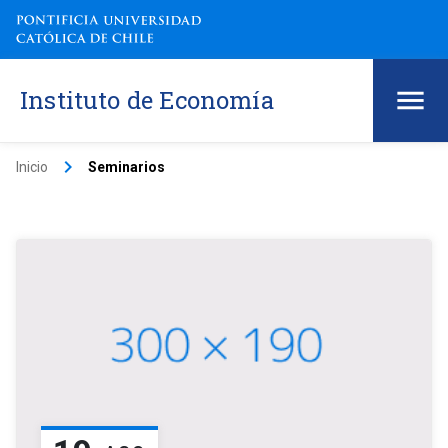
Instituto de Economía
keyboard_arrow_right
Inicio
Seminarios