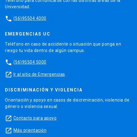
Teléfono para comunicarse con las distintas áreas de la
Universidad.
phone
(56)95504 4000
EMERGENCIAS UC
Teléfono en caso de accidente o situación que ponga en
riesgo tu vida dentro de algún campus.
phone
(56)95504 5000
launch
Ir al sitio de Emergencias
DISCRIMINACIÓN Y VIOLENCIA
Orientación y apoyo en casos de discriminación, violencia de
género o violencia sexual.
launch
Contacto para apoyo
launch
Más orientación