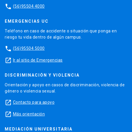
phone
(56)95504 4000
EMERGENCIAS UC
Teléfono en caso de accidente o situación que ponga en
riesgo tu vida dentro de algún campus.
phone
(56)95504 5000
launch
Ir al sitio de Emergencias
DISCRIMINACIÓN Y VIOLENCIA
Orientación y apoyo en casos de discriminación, violencia de
género o violencia sexual.
launch
Contacto para apoyo
launch
Más orientación
MEDIACIÓN UNIVERSITARIA