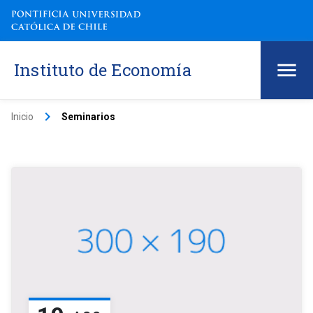
Instituto de Economía
keyboard_arrow_right
Inicio
Seminarios