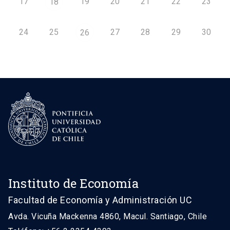
17
19
20
21
22
23
18
24
25
27
28
29
30
26
Instituto de Economía
Facultad de Economía y Administración UC
Avda. Vicuña Mackenna 4860, Macul. Santiago, Chile