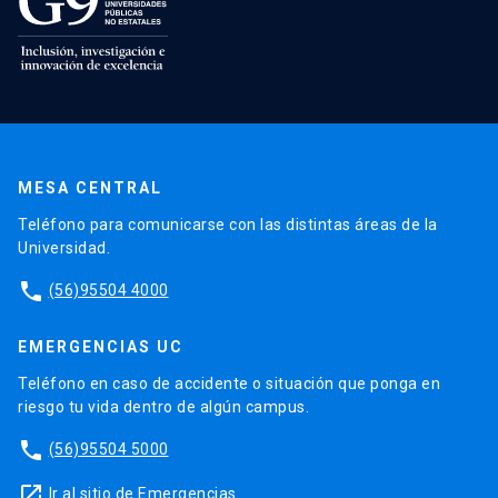
MESA CENTRAL
Teléfono para comunicarse con las distintas áreas de la
Universidad.
phone
(56)95504 4000
EMERGENCIAS UC
Teléfono en caso de accidente o situación que ponga en
riesgo tu vida dentro de algún campus.
phone
(56)95504 5000
launch
Ir al sitio de Emergencias