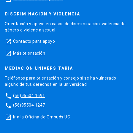
DISCRIMINACIÓN Y VIOLENCIA
Orientación y apoyo en casos de discriminación, violencia de
género o violencia sexual.
launch
Contacto para apoyo
launch
Más orientación
MEDIACIÓN UNIVERSITARIA
Teléfonos para orientación y consejo si se ha vulnerado
alguno de tus derechos en la universidad.
phone
(56)95504 1691
phone
(56)95504 1247
launch
Ir a la Oficina de Ombuds UC