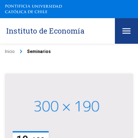
Instituto de Economía
keyboard_arrow_right
Inicio
Seminarios