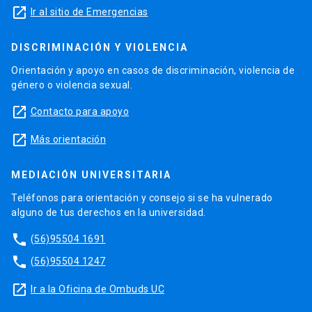
launch
Ir al sitio de Emergencias
DISCRIMINACIÓN Y VIOLENCIA
Orientación y apoyo en casos de discriminación, violencia de
género o violencia sexual.
launch
Contacto para apoyo
launch
Más orientación
MEDIACIÓN UNIVERSITARIA
Teléfonos para orientación y consejo si se ha vulnerado
alguno de tus derechos en la universidad.
phone
(56)95504 1691
phone
(56)95504 1247
launch
Ir a la Oficina de Ombuds UC