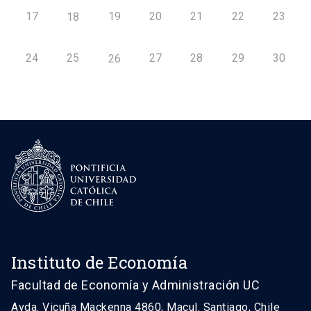
17
19
20
21
22
23
18
24
25
27
28
29
30
26
Instituto de Economía
Facultad de Economía y Administración UC
Avda. Vicuña Mackenna 4860, Macul. Santiago, Chile