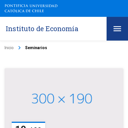
Instituto de Economía
keyboard_arrow_right
Inicio
Seminarios