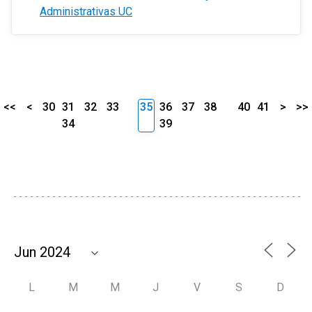
Administrativas UC
<<
<
30
31
32
33
35
36
37
38
40
41
>
>>
34
39
L
M
M
J
V
S
D