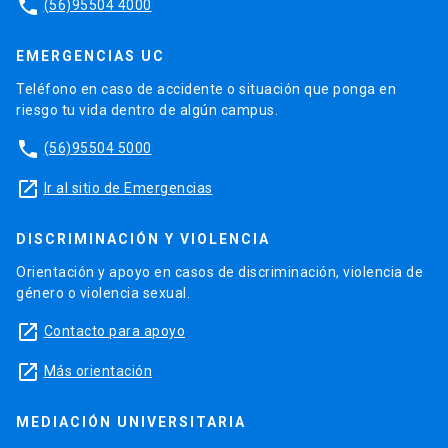
phone
(56)95504 4000
EMERGENCIAS UC
Teléfono en caso de accidente o situación que ponga en
riesgo tu vida dentro de algún campus.
phone
(56)95504 5000
launch
Ir al sitio de Emergencias
DISCRIMINACIÓN Y VIOLENCIA
Orientación y apoyo en casos de discriminación, violencia de
género o violencia sexual.
launch
Contacto para apoyo
launch
Más orientación
MEDIACIÓN UNIVERSITARIA