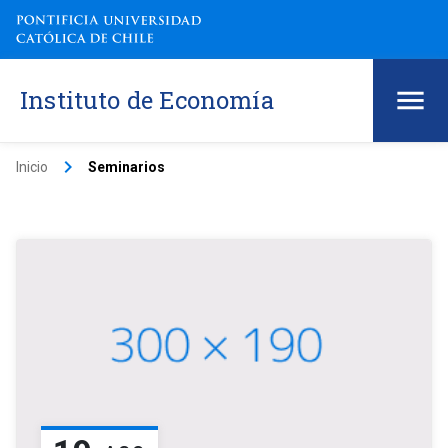
Instituto de Economía
keyboard_arrow_right
Inicio
Seminarios