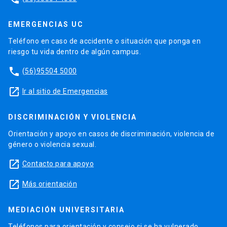
EMERGENCIAS UC
Teléfono en caso de accidente o situación que ponga en
riesgo tu vida dentro de algún campus.
phone
(56)95504 5000
launch
Ir al sitio de Emergencias
DISCRIMINACIÓN Y VIOLENCIA
Orientación y apoyo en casos de discriminación, violencia de
género o violencia sexual.
launch
Contacto para apoyo
launch
Más orientación
MEDIACIÓN UNIVERSITARIA
Teléfonos para orientación y consejo si se ha vulnerado