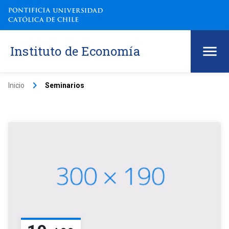
Instituto de Economía
keyboard_arrow_right
Inicio
Seminarios