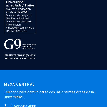
MESA CENTRAL
Teléfono para comunicarse con las distintas áreas de la
Universidad.
phone
(56)95504 4000