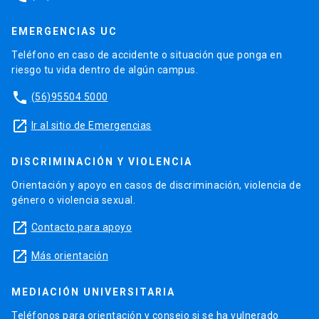
EMERGENCIAS UC
Teléfono en caso de accidente o situación que ponga en
riesgo tu vida dentro de algún campus.
phone
(56)95504 5000
launch
Ir al sitio de Emergencias
DISCRIMINACIÓN Y VIOLENCIA
Orientación y apoyo en casos de discriminación, violencia de
género o violencia sexual.
launch
Contacto para apoyo
launch
Más orientación
MEDIACIÓN UNIVERSITARIA
Teléfonos para orientación y consejo si se ha vulnerado