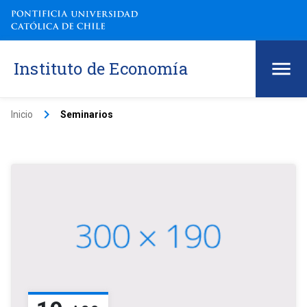
Instituto de Economía
keyboard_arrow_right
Inicio
Seminarios