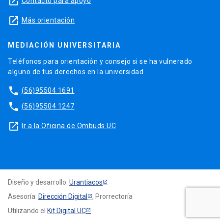
launch
Contacto para apoyo
launch
Más orientación
MEDIACIÓN UNIVERSITARIA
Teléfonos para orientación y consejo si se ha vulnerado
alguno de tus derechos en la universidad.
phone
(56)95504 1691
phone
(56)95504 1247
launch
Ir a la Oficina de Ombuds UC
Diseño y desarrollo:
Urantiacos
Asesoría:
Dirección Digital
, Prorrectoría
Utilizando el
Kit Digital UC