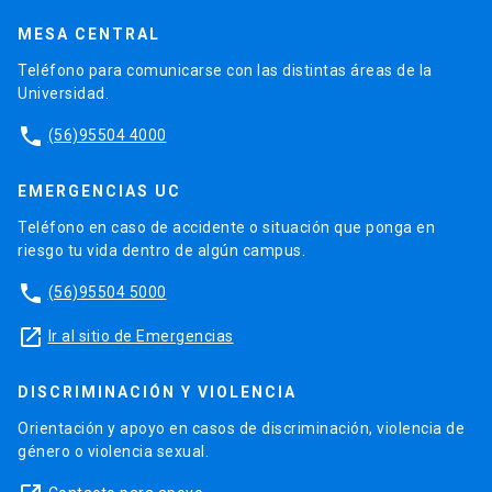
MESA CENTRAL
Teléfono para comunicarse con las distintas áreas de la
Universidad.
phone
(56)95504 4000
EMERGENCIAS UC
Teléfono en caso de accidente o situación que ponga en
riesgo tu vida dentro de algún campus.
phone
(56)95504 5000
launch
Ir al sitio de Emergencias
DISCRIMINACIÓN Y VIOLENCIA
Orientación y apoyo en casos de discriminación, violencia de
género o violencia sexual.