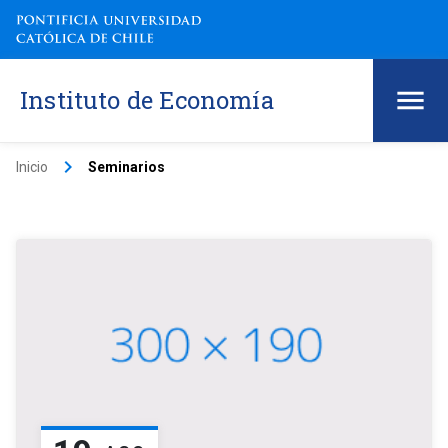
Instituto de Economía
keyboard_arrow_right
Inicio
Seminarios