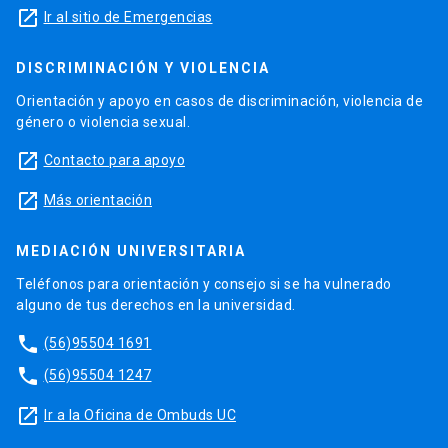
launch
Ir al sitio de Emergencias
DISCRIMINACIÓN Y VIOLENCIA
Orientación y apoyo en casos de discriminación, violencia de
género o violencia sexual.
launch
Contacto para apoyo
launch
Más orientación
MEDIACIÓN UNIVERSITARIA
Teléfonos para orientación y consejo si se ha vulnerado
alguno de tus derechos en la universidad.
phone
(56)95504 1691
phone
(56)95504 1247
launch
Ir a la Oficina de Ombuds UC