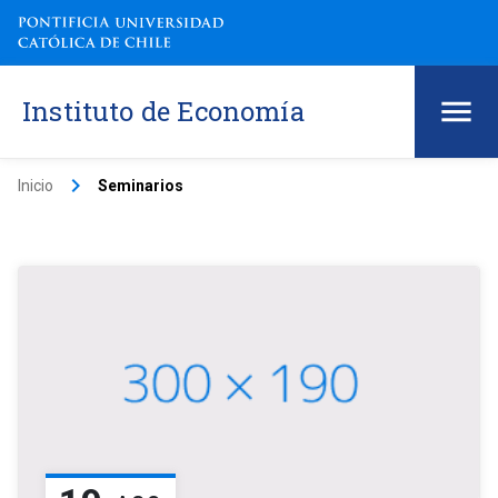
Instituto de Economía
keyboard_arrow_right
Inicio
Seminarios