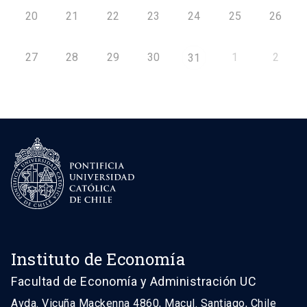
20
21
22
23
24
25
26
27
28
29
30
1
2
31
Instituto de Economía
Facultad de Economía y Administración UC
Avda. Vicuña Mackenna 4860, Macul. Santiago, Chile