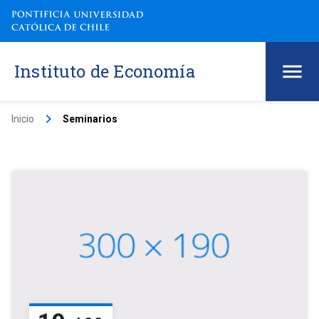
Instituto de Economía
keyboard_arrow_right
Inicio
Seminarios