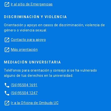
launch
Ir al sitio de Emergencias
DISCRIMINACIÓN Y VIOLENCIA
Orientación y apoyo en casos de discriminación, violencia de
género o violencia sexual.
launch
Contacto para apoyo
launch
Más orientación
MEDIACIÓN UNIVERSITARIA
Teléfonos para orientación y consejo si se ha vulnerado
alguno de tus derechos en la universidad.
phone
(56)95504 1691
phone
(56)95504 1247
launch
Ir a la Oficina de Ombuds UC