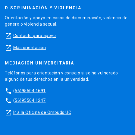
DISCRIMINACIÓN Y VIOLENCIA
Orientación y apoyo en casos de discriminación, violencia de
género o violencia sexual.
launch
Contacto para apoyo
launch
Más orientación
MEDIACIÓN UNIVERSITARIA
Teléfonos para orientación y consejo si se ha vulnerado
alguno de tus derechos en la universidad.
phone
(56)95504 1691
phone
(56)95504 1247
launch
Ir a la Oficina de Ombuds UC