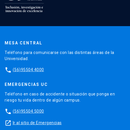
MESA CENTRAL
Teléfono para comunicarse con las distintas áreas de la
Universidad.
phone
(56)95504 4000
EMERGENCIAS UC
Teléfono en caso de accidente o situación que ponga en
riesgo tu vida dentro de algún campus.
phone
(56)95504 5000
launch
Ir al sitio de Emergencias