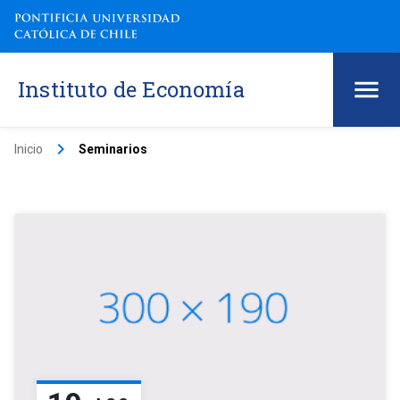
Instituto de Economía
keyboard_arrow_right
Inicio
Seminarios