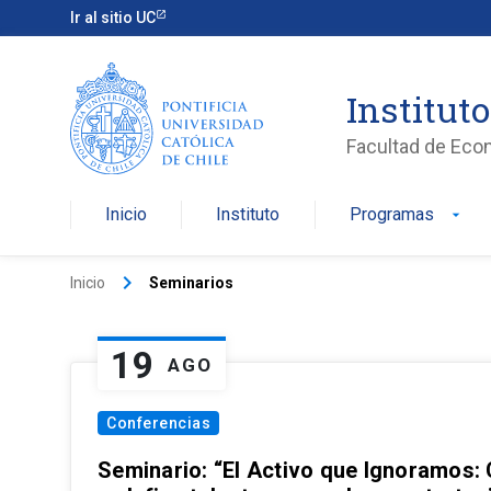
Ir al sitio UC
Institut
Facultad de Eco
Inicio
Instituto
Programas
arrow_drop_down
keyboard_arrow_right
Inicio
Seminarios
19
AGO
Conferencias
Seminario: “El Activo que Ignoramos: