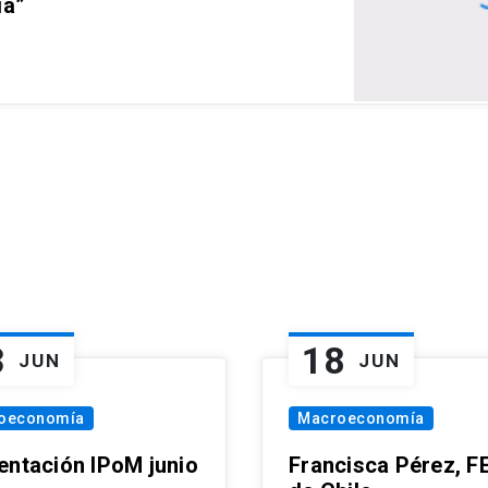
ia”
3
18
JUN
JUN
oeconomía
Macroeconomía
entación IPoM junio
Francisca Pérez, F