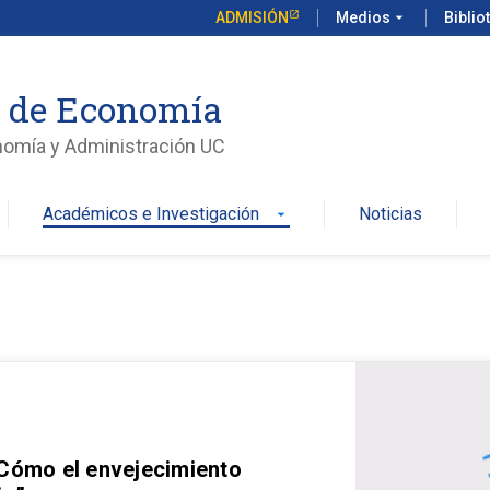
ADMISIÓN
Medios
arrow_drop_down
Biblio
o de Economía
nomía y Administración UC
Académicos e Investigación
Noticias
arrow_drop_down
 Cómo el envejecimiento