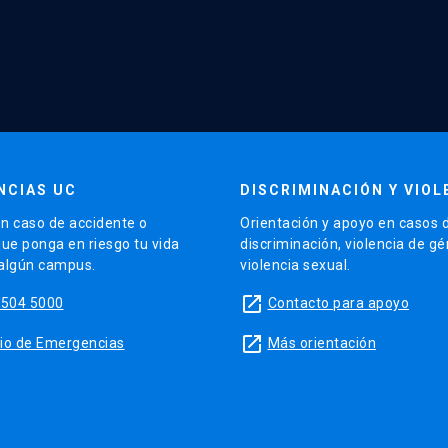
NCIAS UC
DISCRIMINACIÓN Y VIOL
n caso de accidente o
Orientación y apoyo en casos 
que ponga en riesgo tu vida
discriminación, violencia de g
 algún campus.
violencia sexual.
launch
5504 5000
Contacto para apoyo
launch
sitio de Emergencias
Más orientación