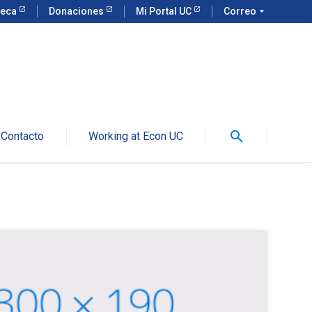
teca
Donaciones
Mi Portal UC
Correo
arrow_drop_down
search
Contacto
Working at Econ UC