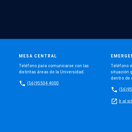
MESA CENTRAL
EMERGE
Teléfono para comunicarse con las
Teléfono e
distintas áreas de la Universidad.
situación 
dentro de
phone
(56)95504 4000
phone
(56)9
launch
Ir al 