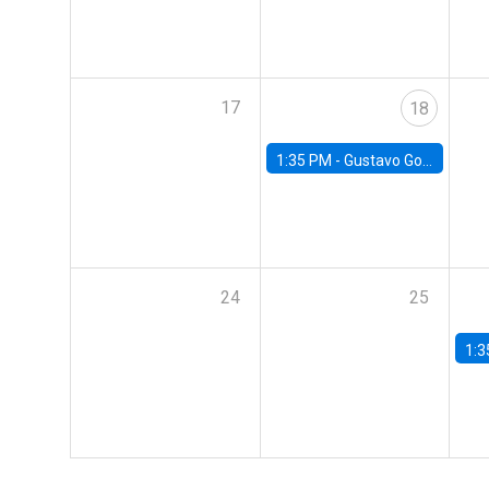
17
18
1:35 PM -
Gustavo González, Banco Central de Chile
24
25
1:3