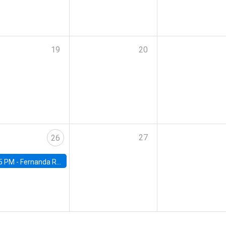
19
20
27
26
5 PM -
Fernanda Rojas Ampuero, University of Wisconsin-Madison