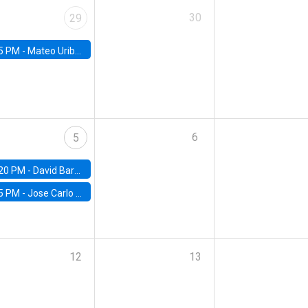
30
29
5 PM -
Mateo Uribe-Castro, Universidad de los Andes (Colombia)
6
5
20 PM -
David Bardey, Universidad de los Andes - CEDE
5 PM -
Jose Carlo Bermudez, UC (ME) & World Bank
12
13