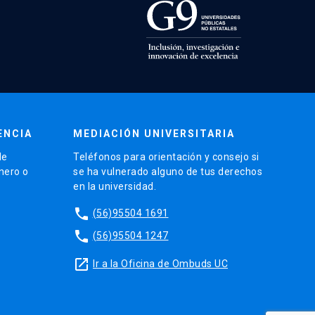
ENCIA
MEDIACIÓN UNIVERSITARIA
de
Teléfonos para orientación y consejo si
énero o
se ha vulnerado alguno de tus derechos
en la universidad.
phone
(56)95504 1691
phone
(56)95504 1247
launch
Ir a la Oficina de Ombuds UC