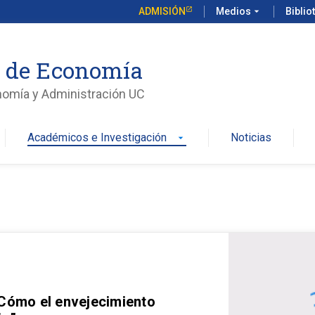
ADMISIÓN
Medios
arrow_drop_down
Biblio
o de Economía
nomía y Administración UC
Académicos e Investigación
Noticias
arrow_drop_down
 Cómo el envejecimiento