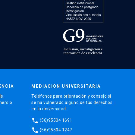
ENCIA
MEDIACIÓN UNIVERSITARIA
de
Teléfonos para orientación y consejo si
énero o
se ha vulnerado alguno de tus derechos
en la universidad.
phone
(56)95504 1691
phone
(56)95504 1247