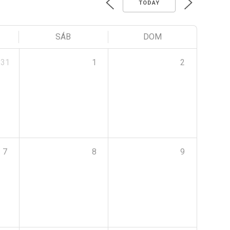
TODAY
SÁB
DOM
31
1
2
7
8
9