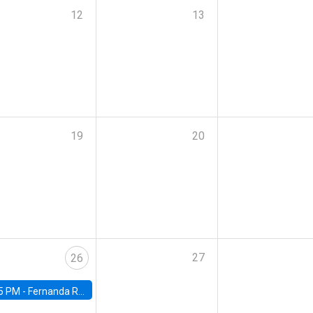
12
13
19
20
27
26
5 PM -
Fernanda Rojas Ampuero, University of Wisconsin-Madison