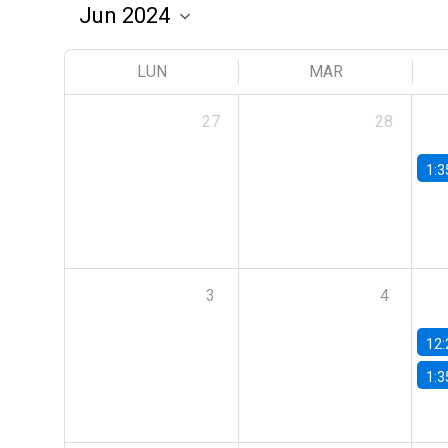
LUN
MAR
27
28
1:3
3
4
12:
1:3