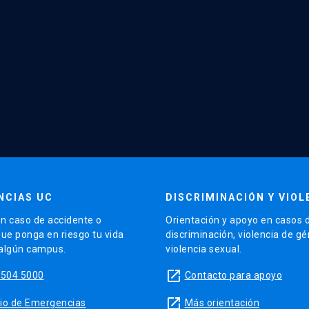
NCIAS UC
DISCRIMINACIÓN Y VIOL
n caso de accidente o
Orientación y apoyo en casos 
que ponga en riesgo tu vida
discriminación, violencia de g
 algún campus.
violencia sexual.
launch
5504 5000
Contacto para apoyo
launch
sitio de Emergencias
Más orientación