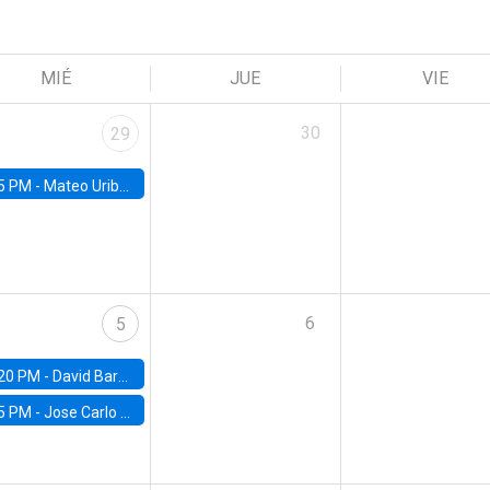
MIÉ
JUE
VIE
30
29
5 PM -
Mateo Uribe-Castro, Universidad de los Andes (Colombia)
6
5
20 PM -
David Bardey, Universidad de los Andes - CEDE
5 PM -
Jose Carlo Bermudez, UC (ME) & World Bank