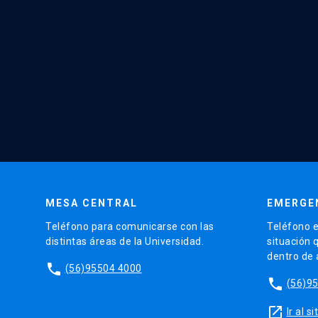
MESA CENTRAL
EMERGE
Teléfono para comunicarse con las
Teléfono e
distintas áreas de la Universidad.
situación 
dentro de
phone
(56)95504 4000
phone
(56)9
launch
Ir al 