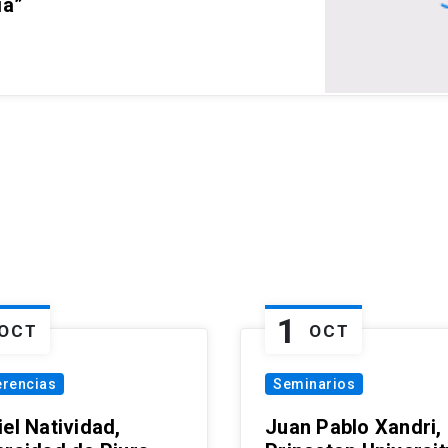
ia”
1
OCT
OCT
erencias
Seminarios
el Natividad,
Juan Pablo Xandri,