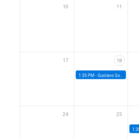
10
11
17
18
1:35 PM -
Gustavo González, Banco Central de Chile
24
25
1:3