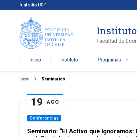
Ir al sitio UC
Institut
Facultad de Eco
Inicio
Instituto
Programas
arrow_drop_down
keyboard_arrow_right
Inicio
Seminarios
19
AGO
Conferencias
Seminario: “El Activo que Ignoramos: