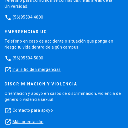
Teléfono para comunicarse con las distintas áreas de la
Universidad.
phone
(56)95504 4000
EMERGENCIAS UC
Teléfono en caso de accidente o situación que ponga en
riesgo tu vida dentro de algún campus.
phone
(56)95504 5000
launch
Ir al sitio de Emergencias
DISCRIMINACIÓN Y VIOLENCIA
Orientación y apoyo en casos de discriminación, violencia de
género o violencia sexual.
launch
Contacto para apoyo
launch
Más orientación