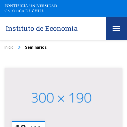
Instituto de Economía
keyboard_arrow_right
Inicio
Seminarios