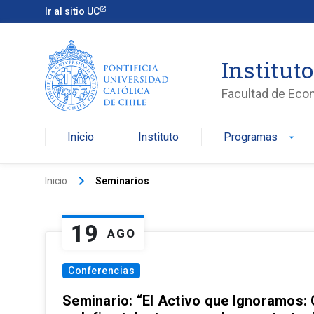
Ir al sitio UC
Institut
Facultad de Eco
Inicio
Instituto
Programas
arrow_drop_down
keyboard_arrow_right
Inicio
Seminarios
19
AGO
Conferencias
Seminario: “El Activo que Ignoramos: