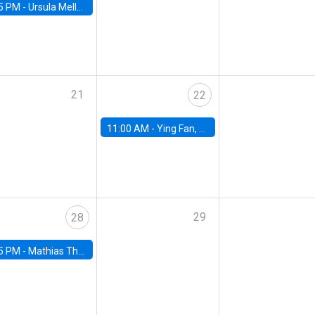
5 PM -
Ursula Mello, Insper - Institute of Education and Research
21
22
11:00 AM -
Ying Fan, University of Michigan
29
28
5 PM -
Mathias Thoenig, University of Lausanne