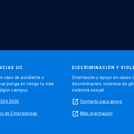
NCIAS UC
DISCRIMINACIÓN Y VIOL
n caso de accidente o
Orientación y apoyo en casos 
que ponga en riesgo tu vida
discriminación, violencia de g
 algún campus.
violencia sexual.
launch
5504 5000
Contacto para apoyo
launch
sitio de Emergencias
Más orientación