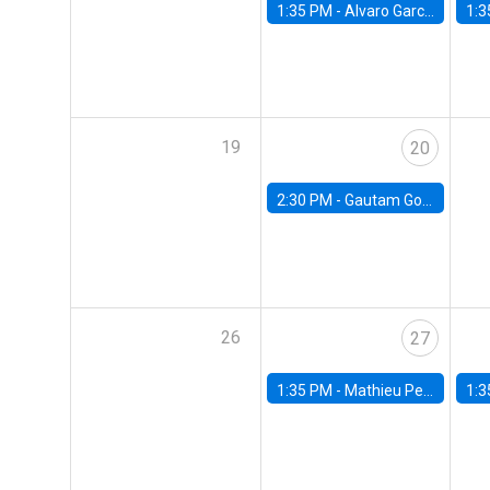
1:35 PM -
Alvaro Garcia-Marin, Universidad de Los Andes
1:3
19
20
2:30 PM -
Gautam Gowrisankaran, Columbia University
26
27
1:35 PM -
Mathieu Pedemonte, IDB
1:3