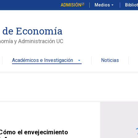
ADMISIÓN
Medios
arrow_drop_down
Biblio
o de Economía
nomía y Administración UC
Académicos e Investigación
Noticias
arrow_drop_down
 Cómo el envejecimiento