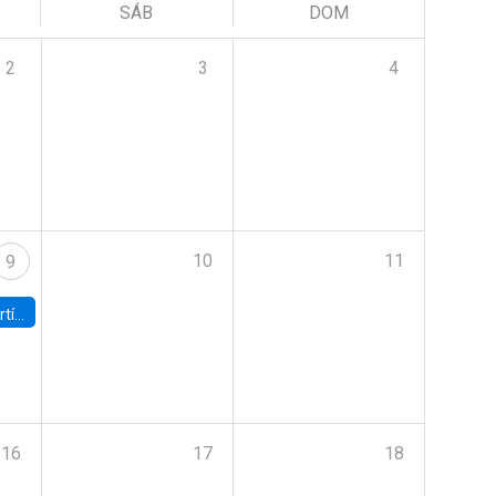
SÁB
DOM
2
3
4
10
11
9
onomía UC
16
17
18