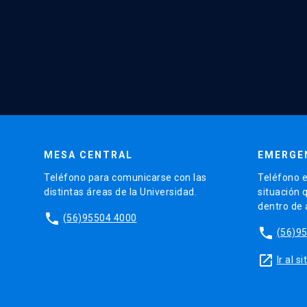
MESA CENTRAL
EMERGE
Teléfono para comunicarse con las
Teléfono e
distintas áreas de la Universidad.
situación 
dentro de
phone
(56)95504 4000
phone
(56)9
launch
Ir al 