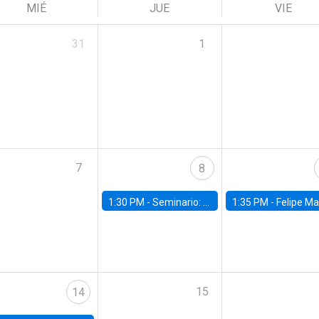
MIÉ
JUE
VIE
31
1
7
8
1:30 PM -
Seminario: “Recuperando la humanidad para progresar en la era de la IA»
1:35 PM -
Felipe Martínez, alumno Doctorado en Ec
15
14