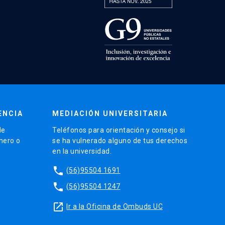
ENCIA
MEDIACIÓN UNIVERSITARIA
de
Teléfonos para orientación y consejo si
énero o
se ha vulnerado alguno de tus derechos
en la universidad.
phone
(56)95504 1691
phone
(56)95504 1247
launch
Ir a la Oficina de Ombuds UC