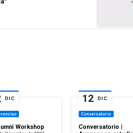
ia”
2
12
DIC
DIC
erencias
Conversatorio
Alumni Workshop
Conversatorio |