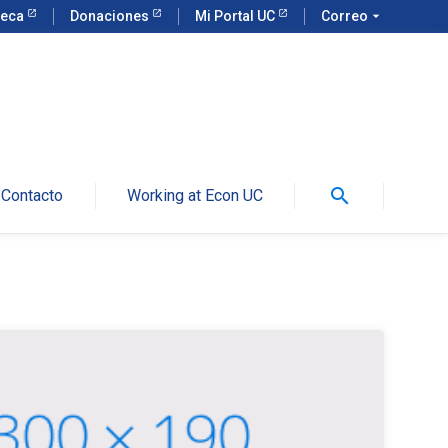
teca
Donaciones
Mi Portal UC
Correo
arrow_drop_down
search
Contacto
Working at Econ UC