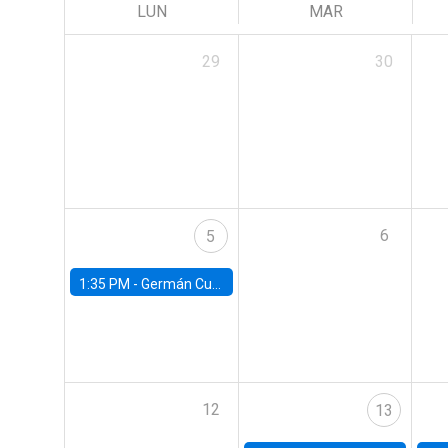
LUN
MAR
29
30
6
5
1:35 PM -
Germán Cubas, University of Houston
12
13