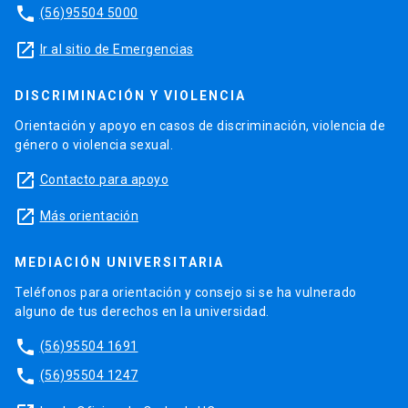
phone
(56)95504 5000
launch
Ir al sitio de Emergencias
DISCRIMINACIÓN Y VIOLENCIA
Orientación y apoyo en casos de discriminación, violencia de
género o violencia sexual.
launch
Contacto para apoyo
launch
Más orientación
MEDIACIÓN UNIVERSITARIA
Teléfonos para orientación y consejo si se ha vulnerado
alguno de tus derechos en la universidad.
phone
(56)95504 1691
phone
(56)95504 1247