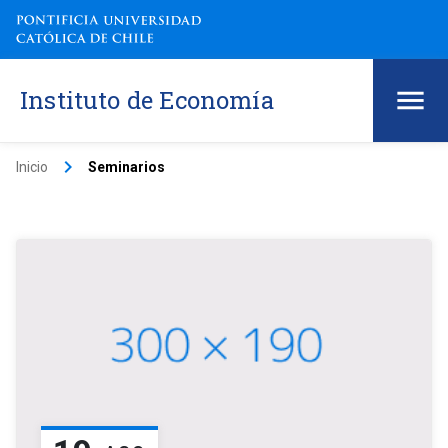
Instituto de Economía
keyboard_arrow_right
Inicio
Seminarios