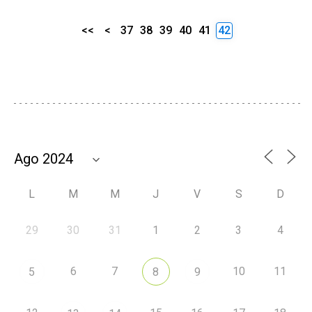
<<
<
37
38
39
40
41
42
L
M
M
J
V
S
D
29
30
31
1
2
3
4
6
7
10
11
5
8
9