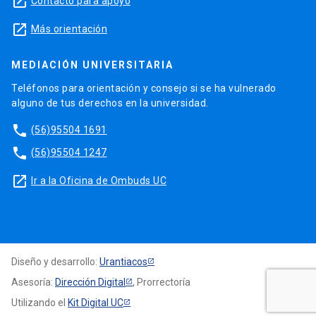
launch
Contacto para apoyo
launch
Más orientación
MEDIACIÓN UNIVERSITARIA
Teléfonos para orientación y consejo si se ha vulnerado
alguno de tus derechos en la universidad.
phone
(56)95504 1691
phone
(56)95504 1247
launch
Ir a la Oficina de Ombuds UC
Diseño y desarrollo:
Urantiacos
Asesoría:
Dirección Digital
, Prorrectoría
Utilizando el
Kit Digital UC