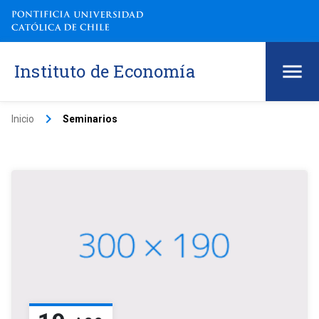
Instituto de Economía
keyboard_arrow_right
Inicio
Seminarios