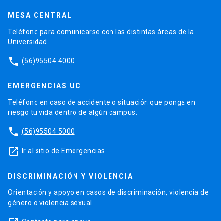
MESA CENTRAL
Teléfono para comunicarse con las distintas áreas de la
Universidad.
phone
(56)95504 4000
EMERGENCIAS UC
Teléfono en caso de accidente o situación que ponga en
riesgo tu vida dentro de algún campus.
phone
(56)95504 5000
launch
Ir al sitio de Emergencias
DISCRIMINACIÓN Y VIOLENCIA
Orientación y apoyo en casos de discriminación, violencia de
género o violencia sexual.