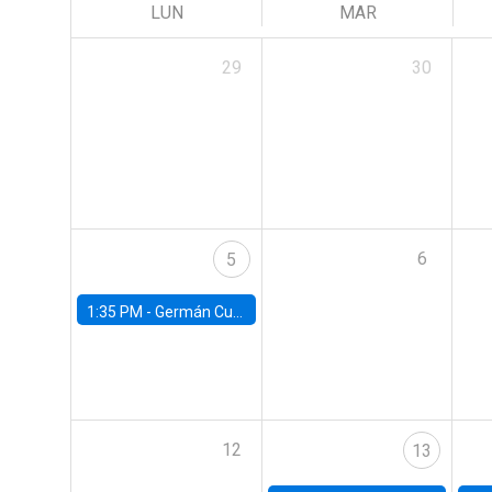
LUN
MAR
29
30
6
5
1:35 PM -
Germán Cubas, University of Houston
12
13