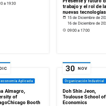
Presente y futuro d
30 a 19:30
trabajo y el rol de l
nuevas tecnología
15 de Diciembre de 20
16 de Diciembre de 20
09:00 a 17:00
30
DIC
NOV
oeconomía Aplicada
Organización Industrial
na Almagro,
Doh Shin Jeon,
rsity of
Toulouse School of
agoChicago Booth
Economics