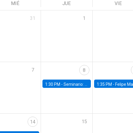
MIÉ
JUE
VIE
31
1
7
8
1:30 PM -
Seminario: “Recuperando la humanidad para progresar en la era de la IA»
1:35 PM -
Felipe Martínez, alumno Doctorado en Ec
15
14