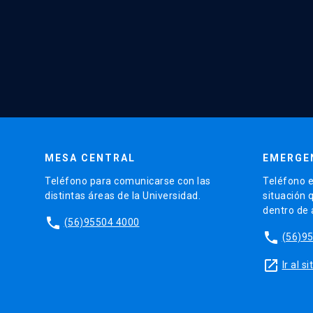
MESA CENTRAL
EMERGE
Teléfono para comunicarse con las
Teléfono e
distintas áreas de la Universidad.
situación 
dentro de
phone
(56)95504 4000
phone
(56)9
launch
Ir al 