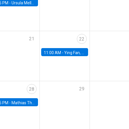
5 PM -
Ursula Mello, Insper - Institute of Education and Research
21
22
11:00 AM -
Ying Fan, University of Michigan
29
28
5 PM -
Mathias Thoenig, University of Lausanne