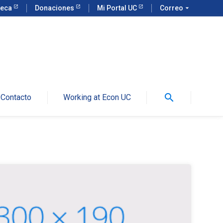
teca
Donaciones
Mi Portal UC
Correo
arrow_drop_down
search
Contacto
Working at Econ UC