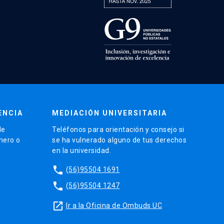
ENCIA
MEDIACIÓN UNIVERSITARIA
de
Teléfonos para orientación y consejo si
énero o
se ha vulnerado alguno de tus derechos
en la universidad.
phone
(56)95504 1691
phone
(56)95504 1247
launch
Ir a la Oficina de Ombuds UC