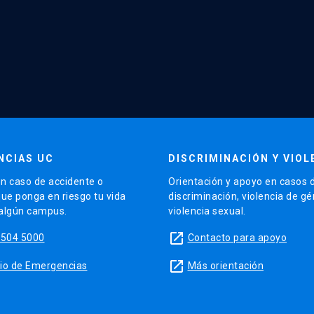
NCIAS UC
DISCRIMINACIÓN Y VIOL
n caso de accidente o
Orientación y apoyo en casos 
que ponga en riesgo tu vida
discriminación, violencia de g
 algún campus.
violencia sexual.
launch
5504 5000
Contacto para apoyo
launch
sitio de Emergencias
Más orientación