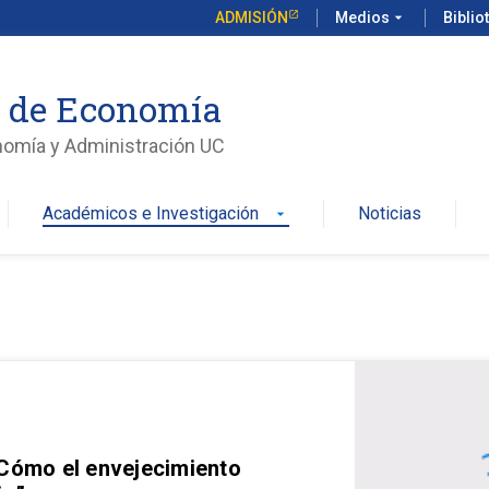
ADMISIÓN
Medios
arrow_drop_down
Biblio
o de Economía
nomía y Administración UC
Académicos e Investigación
Noticias
arrow_drop_down
 Cómo el envejecimiento