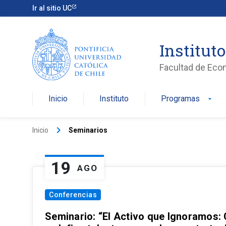
Ir al sitio UC
Institut
Facultad de Eco
Inicio
Instituto
Programas
arrow_drop_down
keyboard_arrow_right
Inicio
Seminarios
19
AGO
Conferencias
Seminario: “El Activo que Ignoramos: