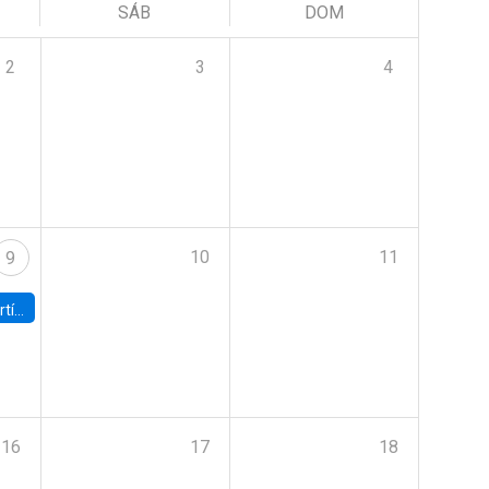
SÁB
DOM
2
3
4
10
11
9
onomía UC
16
17
18