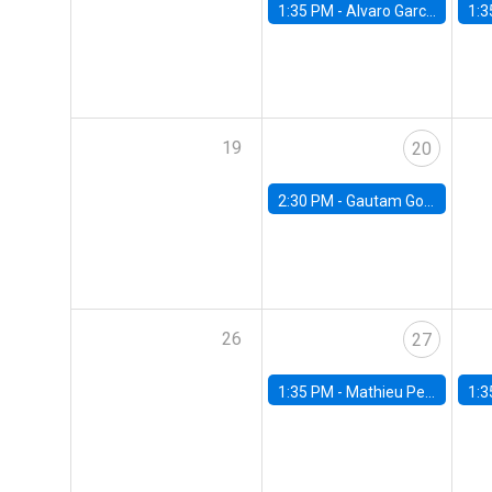
1:35 PM -
Alvaro Garcia-Marin, Universidad de Los Andes
1:3
19
20
2:30 PM -
Gautam Gowrisankaran, Columbia University
26
27
1:35 PM -
Mathieu Pedemonte, IDB
1:3