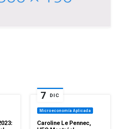
7
DIC
Microeconomía Aplicada
023:
Caroline Le Pennec,