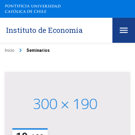
Instituto de Economía
keyboard_arrow_right
Inicio
Seminarios