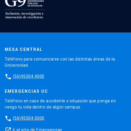
MESA CENTRAL
Teléfono para comunicarse con las distintas áreas de la
Universidad.
phone
(56)95504 4000
EMERGENCIAS UC
Teléfono en caso de accidente o situación que ponga en
riesgo tu vida dentro de algún campus.
phone
(56)95504 5000
launch
Ir al sitio de Emergencias