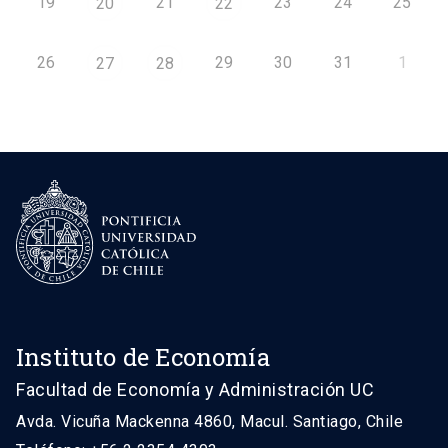
19
21
23
24
25
20
22
26
29
30
31
1
27
28
Instituto de Economía
Facultad de Economía y Administración UC
Avda. Vicuña Mackenna 4860, Macul. Santiago, Chile