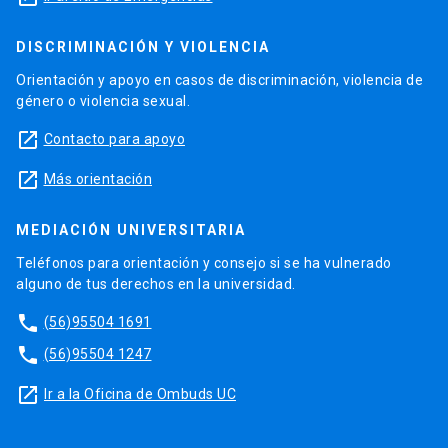
DISCRIMINACIÓN Y VIOLENCIA
Orientación y apoyo en casos de discriminación, violencia de
género o violencia sexual.
launch
Contacto para apoyo
launch
Más orientación
MEDIACIÓN UNIVERSITARIA
Teléfonos para orientación y consejo si se ha vulnerado
alguno de tus derechos en la universidad.
phone
(56)95504 1691
phone
(56)95504 1247
launch
Ir a la Oficina de Ombuds UC