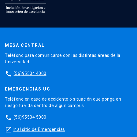
MESA CENTRAL
Teléfono para comunicarse con las distintas áreas de la
Universidad.
phone
(56)95504 4000
EMERGENCIAS UC
Teléfono en caso de accidente o situación que ponga en
riesgo tu vida dentro de algún campus.
phone
(56)95504 5000
launch
Ir al sitio de Emergencias