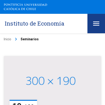
Instituto de Economía
keyboard_arrow_right
Inicio
Seminarios