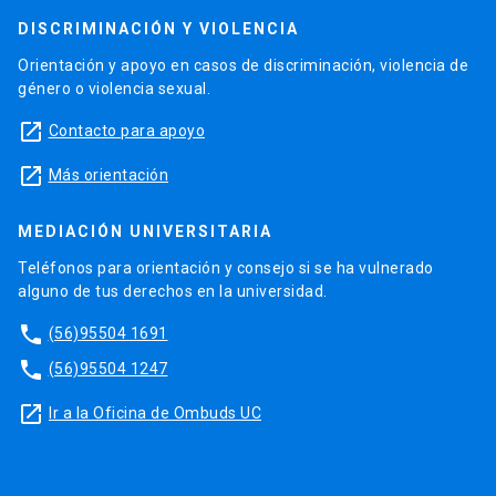
DISCRIMINACIÓN Y VIOLENCIA
Orientación y apoyo en casos de discriminación, violencia de
género o violencia sexual.
launch
Contacto para apoyo
launch
Más orientación
MEDIACIÓN UNIVERSITARIA
Teléfonos para orientación y consejo si se ha vulnerado
alguno de tus derechos en la universidad.
phone
(56)95504 1691
phone
(56)95504 1247
launch
Ir a la Oficina de Ombuds UC