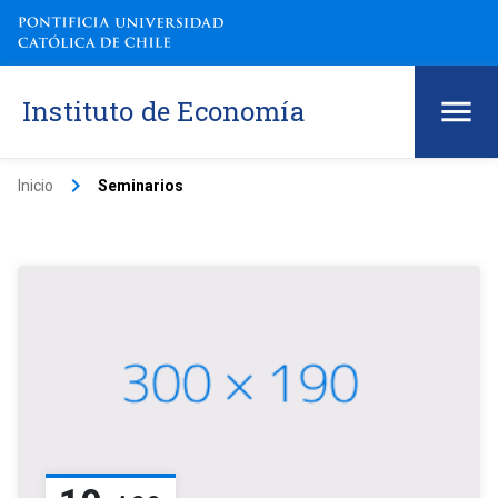
Instituto de Economía
keyboard_arrow_right
Inicio
Seminarios