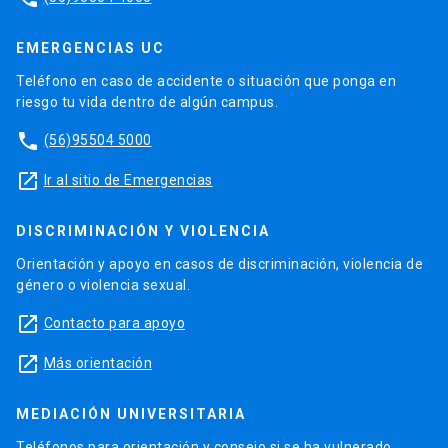
EMERGENCIAS UC
Teléfono en caso de accidente o situación que ponga en
riesgo tu vida dentro de algún campus.
phone
(56)95504 5000
launch
Ir al sitio de Emergencias
DISCRIMINACIÓN Y VIOLENCIA
Orientación y apoyo en casos de discriminación, violencia de
género o violencia sexual.
launch
Contacto para apoyo
launch
Más orientación
MEDIACIÓN UNIVERSITARIA
Teléfonos para orientación y consejo si se ha vulnerado