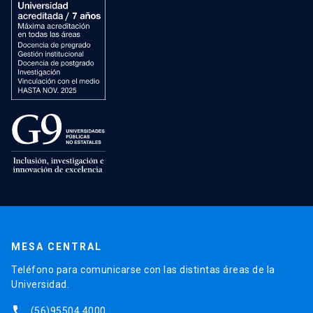
MESA CENTRAL
Teléfono para comunicarse con las distintas áreas de la
Universidad.
phone
(56)95504 4000