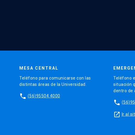
MESA CENTRAL
EMERGE
Teléfono para comunicarse con las
Teléfono e
distintas áreas de la Universidad.
situación 
dentro de
phone
(56)95504 4000
phone
(56)9
launch
Ir al 