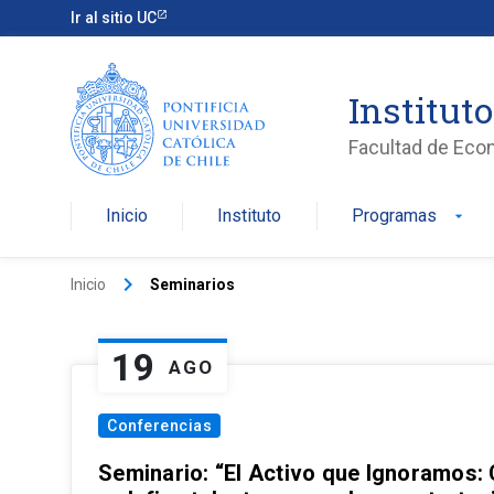
Ir al sitio UC
Institut
Facultad de Eco
Inicio
Instituto
Programas
arrow_drop_down
keyboard_arrow_right
Inicio
Seminarios
19
AGO
Conferencias
Seminario: “El Activo que Ignoramos: