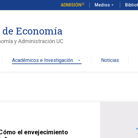
ADMISIÓN
Medios
arrow_drop_down
Biblio
o de Economía
nomía y Administración UC
Académicos e Investigación
Noticias
arrow_drop_down
 Cómo el envejecimiento