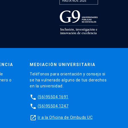
ENCIA
MEDIACIÓN UNIVERSITARIA
de
Teléfonos para orientación y consejo si
énero o
se ha vulnerado alguno de tus derechos
en la universidad.
phone
(56)95504 1691
phone
(56)95504 1247
launch
Ir a la Oficina de Ombuds UC