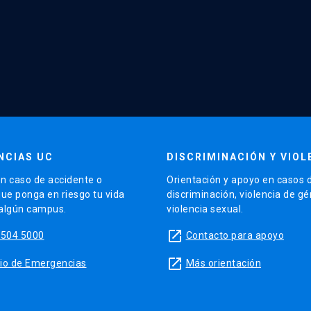
NCIAS UC
DISCRIMINACIÓN Y VIOL
n caso de accidente o
Orientación y apoyo en casos 
que ponga en riesgo tu vida
discriminación, violencia de g
 algún campus.
violencia sexual.
launch
5504 5000
Contacto para apoyo
launch
sitio de Emergencias
Más orientación