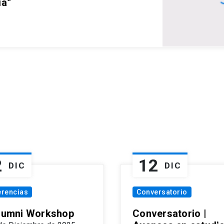
ia”
2
12
DIC
DIC
erencias
Conversatorio
Alumni Workshop
Conversatorio |