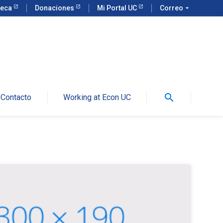
teca
Donaciones
Mi Portal UC
Correo
arrow_drop_down
search
Contacto
Working at Econ UC