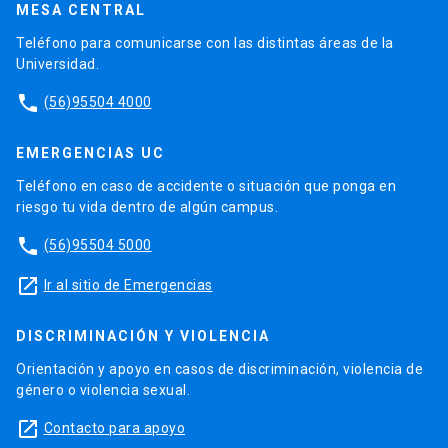
MESA CENTRAL
Teléfono para comunicarse con las distintas áreas de la
Universidad.
phone
(56)95504 4000
EMERGENCIAS UC
Teléfono en caso de accidente o situación que ponga en
riesgo tu vida dentro de algún campus.
phone
(56)95504 5000
launch
Ir al sitio de Emergencias
DISCRIMINACIÓN Y VIOLENCIA
Orientación y apoyo en casos de discriminación, violencia de
género o violencia sexual.
launch
Contacto para apoyo