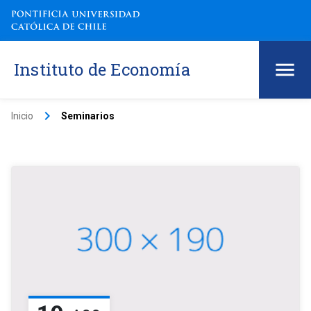
Instituto de Economía
keyboard_arrow_right
Inicio
Seminarios