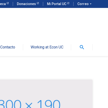
teca
Donaciones
Mi Portal UC
Correo
arrow_drop_down
search
Contacto
Working at Econ UC