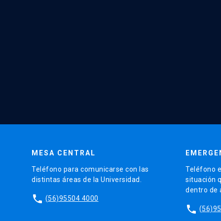
MESA CENTRAL
EMERGE
Teléfono para comunicarse con las
Teléfono e
distintas áreas de la Universidad.
situación 
dentro de
phone
(56)95504 4000
phone
(56)9