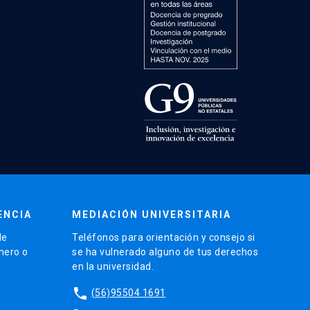
ENCIA
MEDIACIÓN UNIVERSITARIA
de
Teléfonos para orientación y consejo si
énero o
se ha vulnerado alguno de tus derechos
en la universidad.
phone
(56)95504 1691