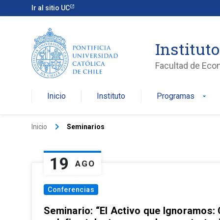
Ir al sitio UC
Institut
Facultad de Eco
Inicio
Instituto
Programas
arrow_drop_down
keyboard_arrow_right
Inicio
Seminarios
19
AGO
Conferencias
Seminario: “El Activo que Ignoramos: