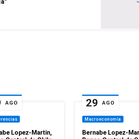
ia”
9
29
AGO
AGO
erencias
Macroeconomía
abe Lopez-Martin,
Bernabe Lopez-Mar