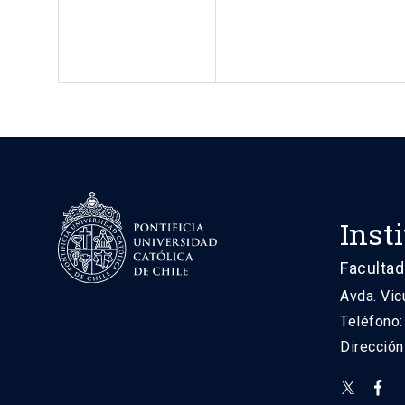
Inst
Facultad
Avda. Vic
Teléfono
Direcció