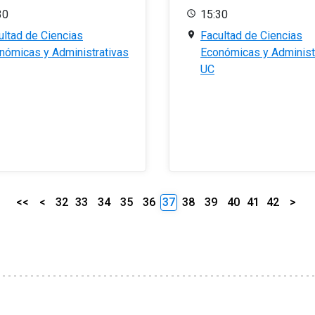
30
15:30
ultad de Ciencias
Facultad de Ciencias
nómicas y Administrativas
Económicas y Administ
UC
<<
<
32
33
34
35
36
37
38
39
40
41
42
>