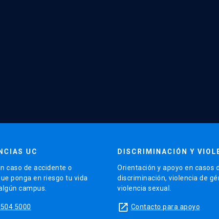
NCIAS UC
DISCRIMINACIÓN Y VIOL
n caso de accidente o
Orientación y apoyo en casos 
que ponga en riesgo tu vida
discriminación, violencia de g
 algún campus.
violencia sexual.
launch
5504 5000
Contacto para apoyo