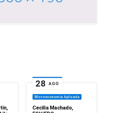
28
AGO
Microeconomía Aplicada
tin,
Cecilia Machado,