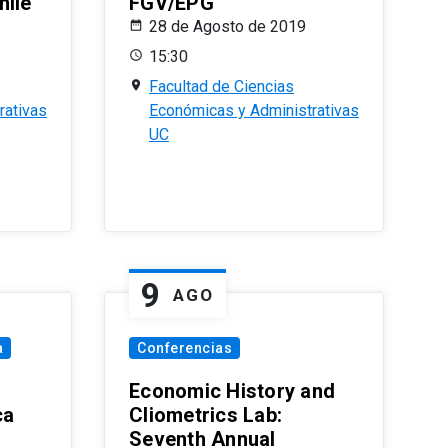
hile
FGV/EPG
28 de Agosto de 2019
15:30
Facultad de Ciencias
rativas
Económicas y Administrativas
UC
9
AGO
a
Conferencias
Economic History and
ca
Cliometrics Lab:
Seventh Annual