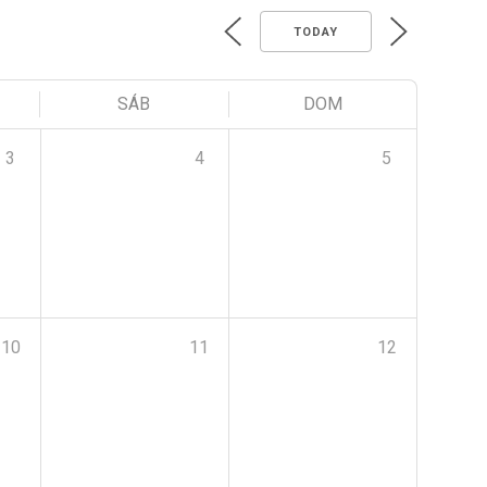
TODAY
SÁB
DOM
3
4
5
10
11
12