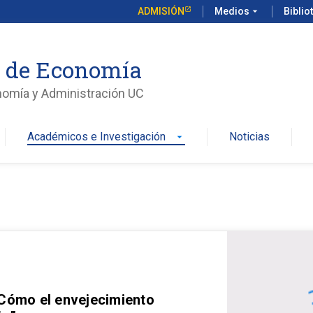
ADMISIÓN
Medios
arrow_drop_down
Biblio
o de Economía
nomía y Administración UC
Académicos e Investigación
Noticias
arrow_drop_down
 Cómo el envejecimiento