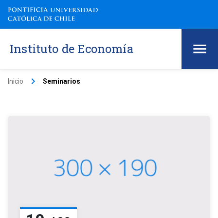
Instituto de Economía
keyboard_arrow_right
Inicio
Seminarios