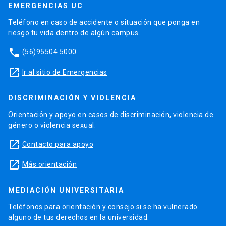
EMERGENCIAS UC
Teléfono en caso de accidente o situación que ponga en
riesgo tu vida dentro de algún campus.
phone
(56)95504 5000
launch
Ir al sitio de Emergencias
DISCRIMINACIÓN Y VIOLENCIA
Orientación y apoyo en casos de discriminación, violencia de
género o violencia sexual.
launch
Contacto para apoyo
launch
Más orientación
MEDIACIÓN UNIVERSITARIA
Teléfonos para orientación y consejo si se ha vulnerado
alguno de tus derechos en la universidad.