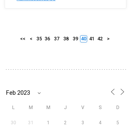
<<
<
35
36
37
38
39
40
41
42
>
L
M
M
J
V
S
D
30
31
1
2
3
4
5