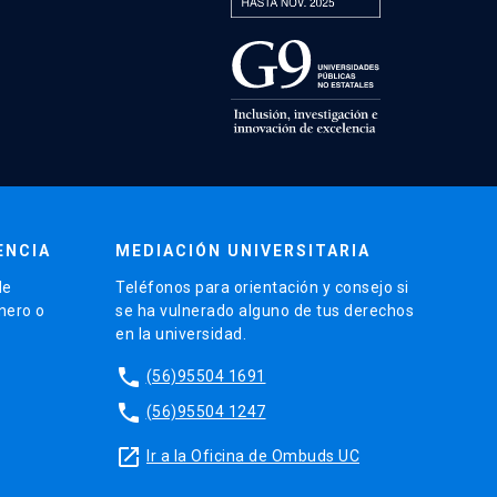
ENCIA
MEDIACIÓN UNIVERSITARIA
de
Teléfonos para orientación y consejo si
énero o
se ha vulnerado alguno de tus derechos
en la universidad.
phone
(56)95504 1691
phone
(56)95504 1247
launch
Ir a la Oficina de Ombuds UC