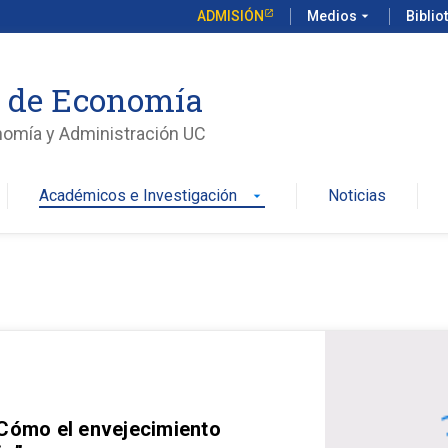
ADMISIÓN
Medios
arrow_drop_down
Biblio
o de Economía
nomía y Administración UC
Académicos e Investigación
Noticias
arrow_drop_down
 Cómo el envejecimiento