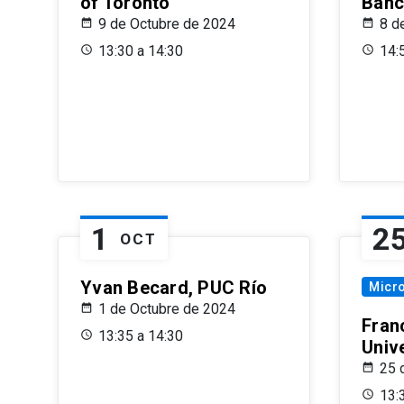
of Toronto
Banc
9 de Octubre de 2024
8 d
13:30 a 14:30
14:
1
2
OCT
Yvan Becard, PUC Río
Micr
1 de Octubre de 2024
Fran
13:35 a 14:30
Univ
25 
13: