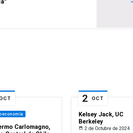
ia”
2
OCT
OCT
Kelsey Jack, UC
oeconomía
Berkeley
lermo Carlomagno,
2 de Octubre de 2024