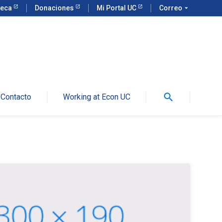
teca
Donaciones
Mi Portal UC
Correo
arrow_drop_down
search
Contacto
Working at Econ UC