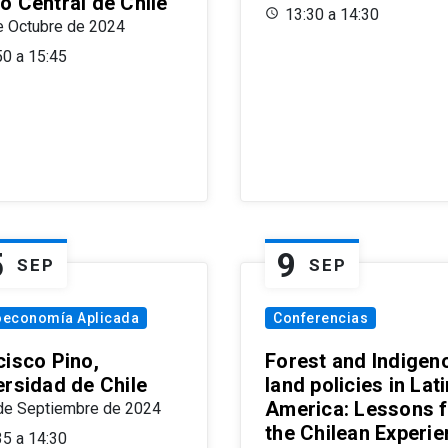
o Central de Chile
13:30 a 14:30
e Octubre de 2024
50 a 15:45
5
9
SEP
SEP
oeconomía Aplicada
Conferencias
cisco Pino,
Forest and Indigen
ersidad de Chile
land policies in Lati
America: Lessons 
de Septiembre de 2024
the Chilean Experi
35 a 14:30