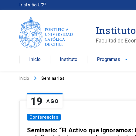
Ir al sitio UC
Institut
Facultad de Eco
Inicio
Instituto
Programas
arrow_drop_down
keyboard_arrow_right
Inicio
Seminarios
19
AGO
Conferencias
Seminario: “El Activo que Ignoramos: