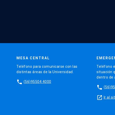
MESA CENTRAL
EMERGE
Teléfono para comunicarse con las
Teléfono e
distintas áreas de la Universidad.
situación 
dentro de
phone
(56)95504 4000
phone
(56)9
launch
Ir al 