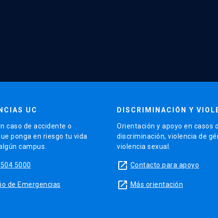
NCIAS UC
DISCRIMINACIÓN Y VIOL
n caso de accidente o
Orientación y apoyo en casos 
que ponga en riesgo tu vida
discriminación, violencia de g
 algún campus.
violencia sexual.
launch
5504 5000
Contacto para apoyo
launch
sitio de Emergencias
Más orientación