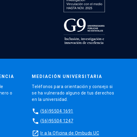
ENCIA
MEDIACIÓN UNIVERSITARIA
de
Teléfonos para orientación y consejo si
énero o
se ha vulnerado alguno de tus derechos
en la universidad.
phone
(56)95504 1691
phone
(56)95504 1247
launch
Ir a la Oficina de Ombuds UC