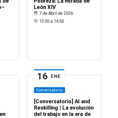
s de
Pobreza: La mirada de
6–
León XIV
7 de Abril de 2026
13:30 a 14:50
16
ENE
Conversatorio
[Conversatorio] AI and
Reskilling | La evolución
 en
del trabajo en la era de