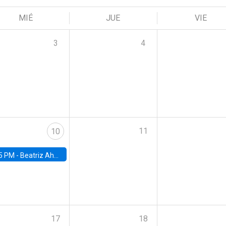
MIÉ
JUE
VIE
3
4
11
10
5 PM -
Beatriz Ahumada, PhD candidate, Universidad de Pittsburgh
17
18