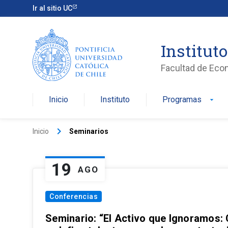
Ir al sitio UC
Institut
Facultad de Eco
Inicio
Instituto
Programas
arrow_drop_down
keyboard_arrow_right
Inicio
Seminarios
19
AGO
Conferencias
Seminario: “El Activo que Ignoramos: