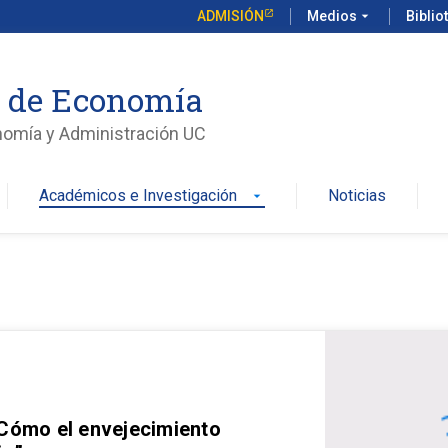
ADMISIÓN
Medios
arrow_drop_down
Biblio
o de Economía
nomía y Administración UC
Académicos e Investigación
Noticias
arrow_drop_down
 Cómo el envejecimiento