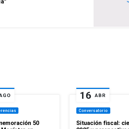
ia”
16
AGO
ABR
erencias
Conversatorio
emoración 50
Situación fiscal: ci