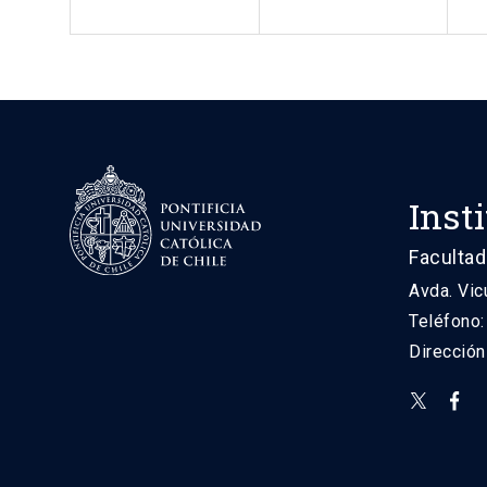
Inst
Facultad
Avda. Vic
Teléfono
Direcció