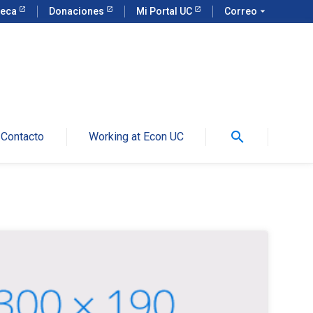
teca
Donaciones
Mi Portal UC
Correo
arrow_drop_down
search
Contacto
Working at Econ UC