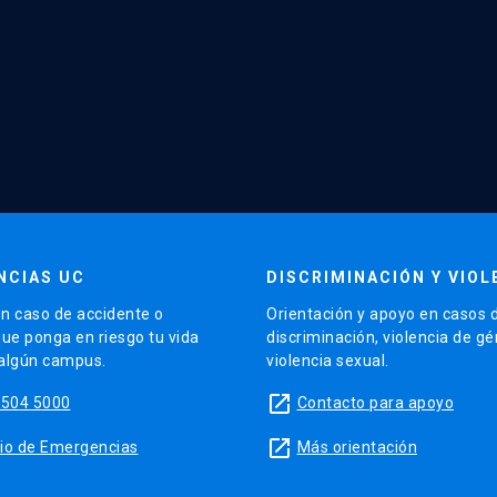
NCIAS UC
DISCRIMINACIÓN Y VIOL
n caso de accidente o
Orientación y apoyo en casos 
que ponga en riesgo tu vida
discriminación, violencia de g
 algún campus.
violencia sexual.
launch
5504 5000
Contacto para apoyo
launch
sitio de Emergencias
Más orientación