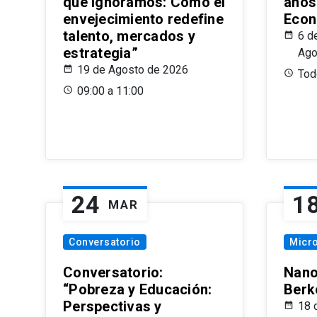
que Ignoramos: Cómo el
años
envejecimiento redefine
Econ
talento, mercados y
6 d
estrategia”
Ago
19 de Agosto de 2026
Todo
09:00 a 11:00
24
1
MAR
Conversatorio
Micr
Conversatorio:
Nano
“Pobreza y Educación:
Berk
Perspectivas y
18 