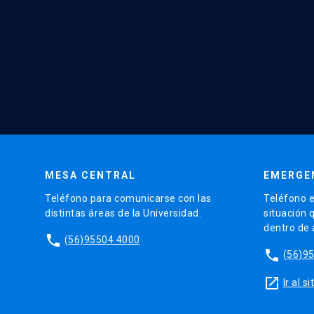
MESA CENTRAL
EMERGE
Teléfono para comunicarse con las
Teléfono e
distintas áreas de la Universidad.
situación 
dentro de
phone
(56)95504 4000
phone
(56)9
launch
Ir al 