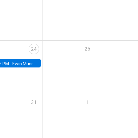
25
24
5 PM -
Evan Munro, Neyman Visiting Assistant Professor in the Department of Statistics at UC Berkeley
31
1