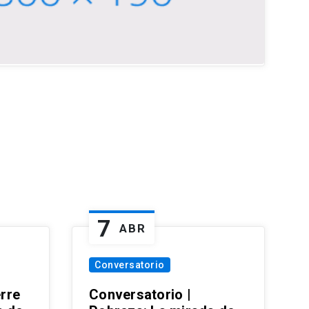
7
ABR
Conversatorio
erre
Conversatorio |