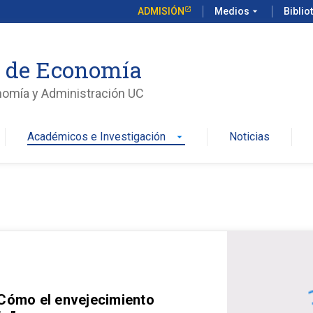
ADMISIÓN
Medios
arrow_drop_down
Biblio
o de Economía
nomía y Administración UC
Académicos e Investigación
Noticias
arrow_drop_down
 Cómo el envejecimiento