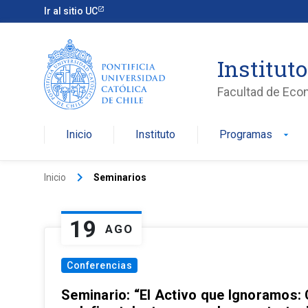
Ir al sitio UC
Institut
Facultad de Eco
Inicio
Instituto
Programas
arrow_drop_down
keyboard_arrow_right
Inicio
Seminarios
19
AGO
Conferencias
Seminario: “El Activo que Ignoramos: