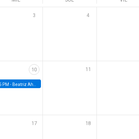
3
4
11
10
5 PM -
Beatriz Ahumada, PhD candidate, Universidad de Pittsburgh
17
18