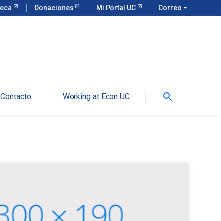
teca
Donaciones
Mi Portal UC
Correo
arrow_drop_down
search
Contacto
Working at Econ UC