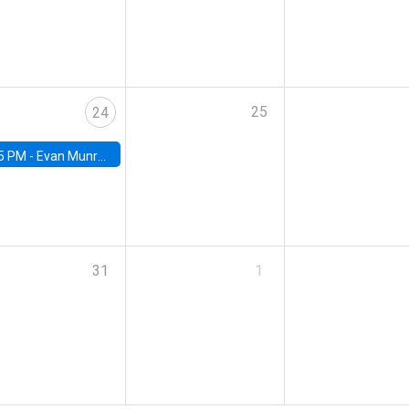
25
24
5 PM -
Evan Munro, Neyman Visiting Assistant Professor in the Department of Statistics at UC Berkeley
31
1