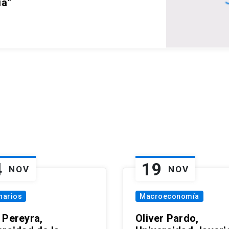
ia”
4
19
NOV
NOV
narios
Macroeconomía
 Pereyra,
Oliver Pardo,