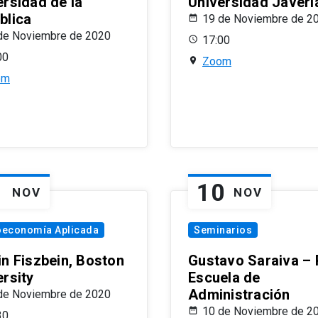
ersidad de la
Universidad Javeri
blica
19 de Noviembre de 2
de Noviembre de 2020
17:00
00
Zoom
om
1
10
NOV
NOV
oeconomía Aplicada
Seminarios
in Fiszbein, Boston
Gustavo Saraiva –
ersity
Escuela de
Administración
de Noviembre de 2020
10 de Noviembre de 2
30