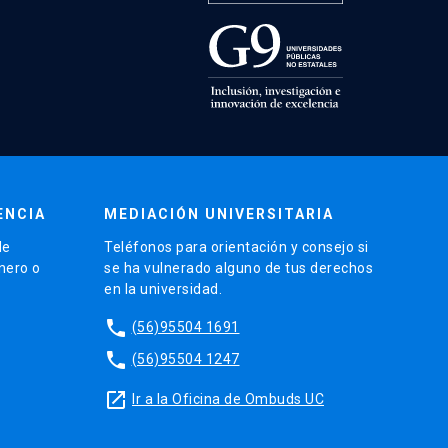
ENCIA
MEDIACIÓN UNIVERSITARIA
de
Teléfonos para orientación y consejo si
énero o
se ha vulnerado alguno de tus derechos
en la universidad.
phone
(56)95504 1691
phone
(56)95504 1247
launch
Ir a la Oficina de Ombuds UC