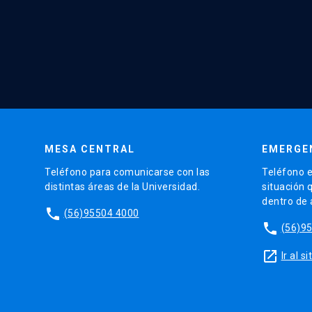
MESA CENTRAL
EMERGE
Teléfono para comunicarse con las
Teléfono e
distintas áreas de la Universidad.
situación 
dentro de
phone
(56)95504 4000
phone
(56)9
launch
Ir al 