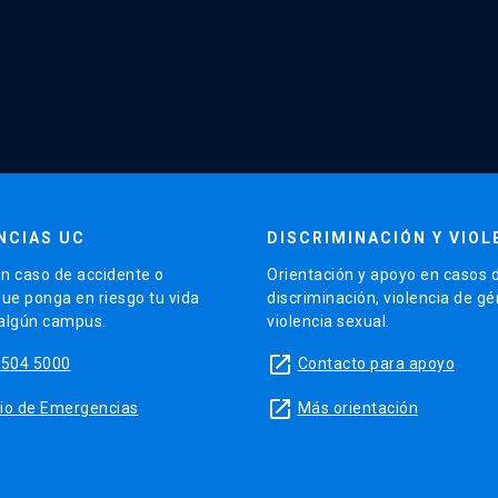
NCIAS UC
DISCRIMINACIÓN Y VIOL
n caso de accidente o
Orientación y apoyo en casos 
que ponga en riesgo tu vida
discriminación, violencia de g
 algún campus.
violencia sexual.
launch
5504 5000
Contacto para apoyo
launch
sitio de Emergencias
Más orientación