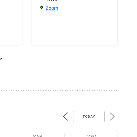
Zoom
>
TODAY
SÁB
DOM