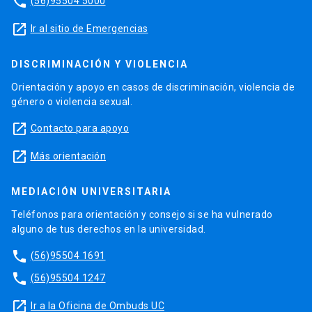
phone
(56)95504 5000
launch
Ir al sitio de Emergencias
DISCRIMINACIÓN Y VIOLENCIA
Orientación y apoyo en casos de discriminación, violencia de
género o violencia sexual.
launch
Contacto para apoyo
launch
Más orientación
MEDIACIÓN UNIVERSITARIA
Teléfonos para orientación y consejo si se ha vulnerado
alguno de tus derechos en la universidad.
phone
(56)95504 1691
phone
(56)95504 1247
launch
Ir a la Oficina de Ombuds UC