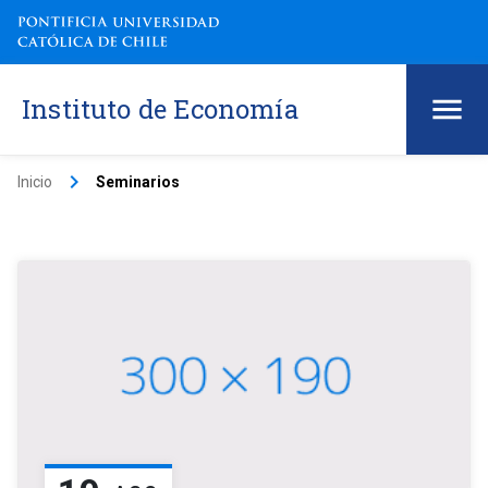
Instituto de Economía
keyboard_arrow_right
Inicio
Seminarios