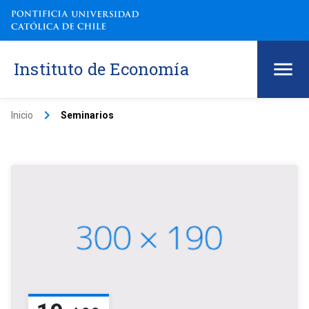
Instituto de Economía
keyboard_arrow_right
Inicio
Seminarios