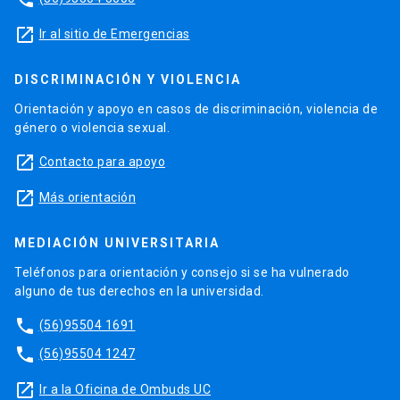
launch
Ir al sitio de Emergencias
DISCRIMINACIÓN Y VIOLENCIA
Orientación y apoyo en casos de discriminación, violencia de
género o violencia sexual.
launch
Contacto para apoyo
launch
Más orientación
MEDIACIÓN UNIVERSITARIA
Teléfonos para orientación y consejo si se ha vulnerado
alguno de tus derechos en la universidad.
phone
(56)95504 1691
phone
(56)95504 1247
launch
Ir a la Oficina de Ombuds UC