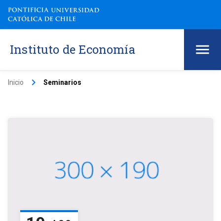
Instituto de Economía
keyboard_arrow_right
Inicio
Seminarios