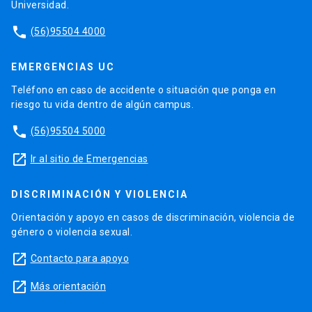
Universidad.
phone
(56)95504 4000
EMERGENCIAS UC
Teléfono en caso de accidente o situación que ponga en
riesgo tu vida dentro de algún campus.
phone
(56)95504 5000
launch
Ir al sitio de Emergencias
DISCRIMINACIÓN Y VIOLENCIA
Orientación y apoyo en casos de discriminación, violencia de
género o violencia sexual.
launch
Contacto para apoyo
launch
Más orientación