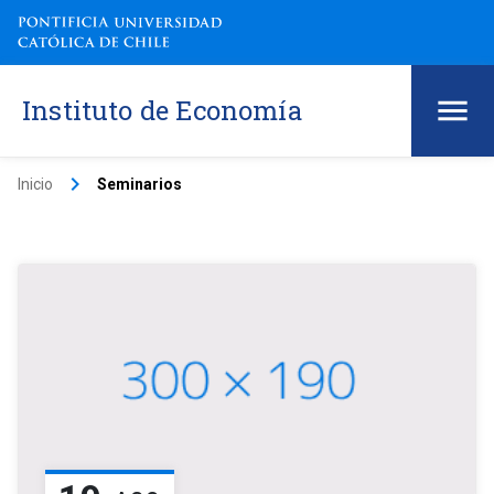
Instituto de Economía
keyboard_arrow_right
Inicio
Seminarios