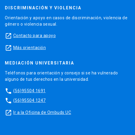
DISCRIMINACIÓN Y VIOLENCIA
Orientación y apoyo en casos de discriminación, violencia de
género o violencia sexual.
launch
Contacto para apoyo
launch
Más orientación
MEDIACIÓN UNIVERSITARIA
Teléfonos para orientación y consejo si se ha vulnerado
alguno de tus derechos en la universidad.
phone
(56)95504 1691
phone
(56)95504 1247
launch
Ir a la Oficina de Ombuds UC