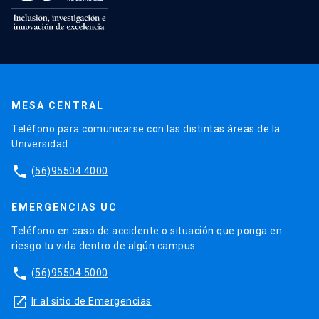
MESA CENTRAL
Teléfono para comunicarse con las distintas áreas de la
Universidad.
phone
(56)95504 4000
EMERGENCIAS UC
Teléfono en caso de accidente o situación que ponga en
riesgo tu vida dentro de algún campus.
phone
(56)95504 5000
launch
Ir al sitio de Emergencias