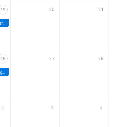
20
21
19
umbia
27
28
26
uke
2
3
4