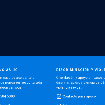
NCIAS UC
DISCRIMINACIÓN Y VIOL
n caso de accidente o
Orientación y apoyo en casos 
que ponga en riesgo tu vida
discriminación, violencia de g
 algún campus.
violencia sexual.
launch
5504 5000
Contacto para apoyo