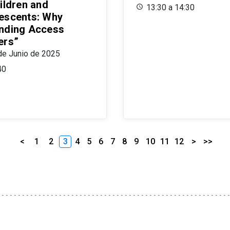
ildren and
13:30 a 14:30
escents: Why
nding Access
ers”
de Junio de 2025
40
<
1
2
3
4
5
6
7
8
9
10
11
12
>
>>