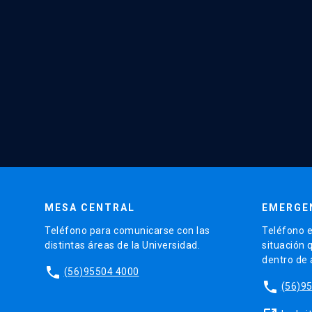
MESA CENTRAL
EMERGE
Teléfono para comunicarse con las
Teléfono e
distintas áreas de la Universidad.
situación 
dentro de
phone
(56)95504 4000
phone
(56)9