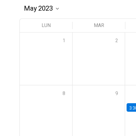
LUN
MAR
1
2
8
9
3:3