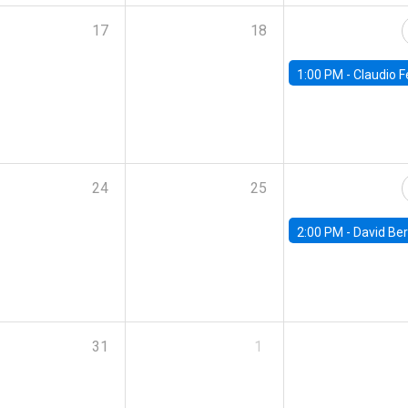
17
18
1:00 PM -
Claudio Ferraz, British Col
24
25
2:00 PM -
David Berger, D
31
1