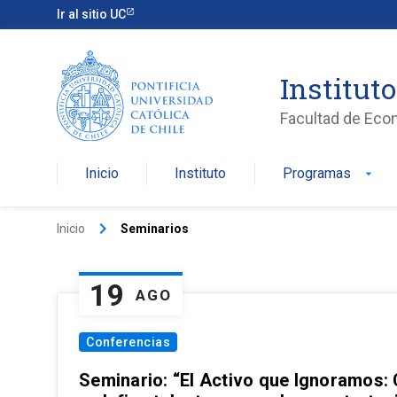
Ir al sitio UC
Institut
Facultad de Eco
Inicio
Instituto
Programas
arrow_drop_down
keyboard_arrow_right
Inicio
Seminarios
19
AGO
Conferencias
Seminario: “El Activo que Ignoramos: