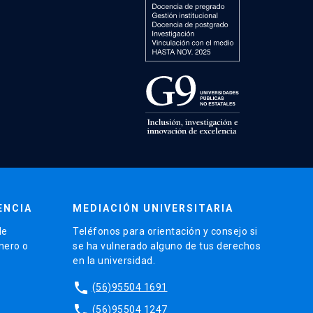
ENCIA
MEDIACIÓN UNIVERSITARIA
de
Teléfonos para orientación y consejo si
énero o
se ha vulnerado alguno de tus derechos
en la universidad.
phone
(56)95504 1691
phone
(56)95504 1247