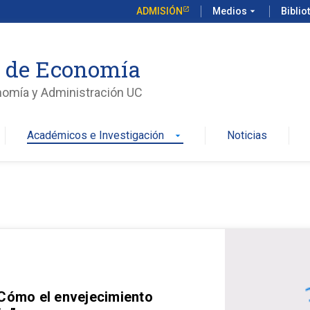
ADMISIÓN
Medios
arrow_drop_down
Biblio
o de Economía
nomía y Administración UC
Académicos e Investigación
Noticias
arrow_drop_down
 Cómo el envejecimiento