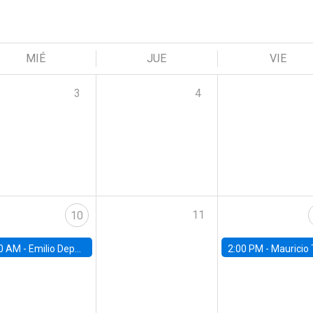
MIÉ
JUE
VIE
3
4
11
10
0 AM -
Emilio Depetris-Chauvín, Universidad Católica
2:00 PM -
Mauricio Tejada,