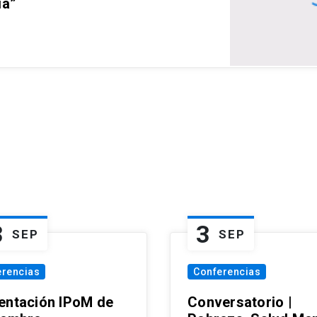
ia”
3
3
SEP
SEP
erencias
Conferencias
entación IPoM de
Conversatorio |