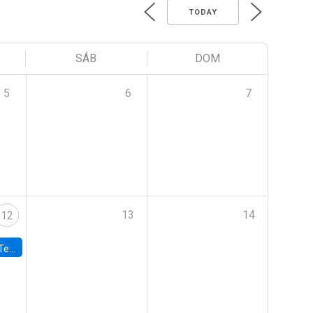
TODAY
SÁB
DOM
5
6
7
13
14
12
 UDP