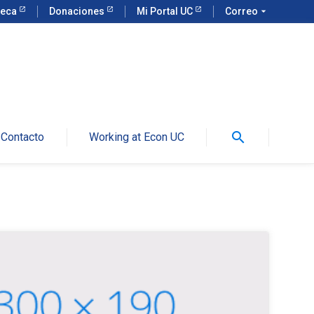
teca
Donaciones
Mi Portal UC
Correo
arrow_drop_down
search
Contacto
Working at Econ UC