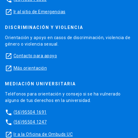
launch
Ir al sitio de Emergencias
DISCRIMINACIÓN Y VIOLENCIA
Orientación y apoyo en casos de discriminación, violencia de
género o violencia sexual.
launch
Contacto para apoyo
launch
Más orientación
MEDIACIÓN UNIVERSITARIA
Teléfonos para orientación y consejo si se ha vulnerado
alguno de tus derechos en la universidad.
phone
(56)95504 1691
phone
(56)95504 1247
launch
Ir a la Oficina de Ombuds UC