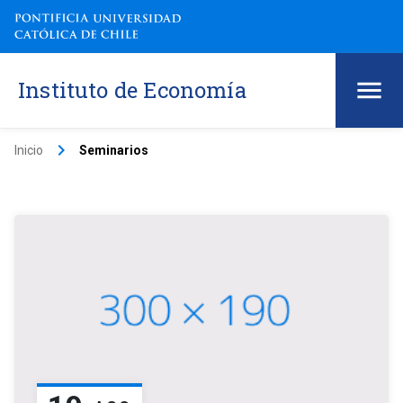
Instituto de Economía
keyboard_arrow_right
Inicio
Seminarios