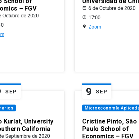
o School of
Universidad de Chi
omics – FGV
6 de Octubre de 2020
e Octubre de 2020
17:00
30
Zoom
om
9
9
SEP
SEP
narios
Microeconomía Aplicad
 Kurlat, University
Cristine Pinto, São
outhern California
Paulo School of
Economics – FGV
de Septiembre de 2020