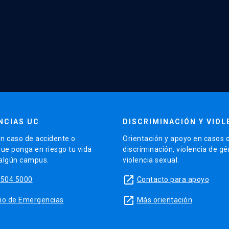
NCIAS UC
DISCRIMINACIÓN Y VIOL
n caso de accidente o
Orientación y apoyo en casos 
que ponga en riesgo tu vida
discriminación, violencia de g
 algún campus.
violencia sexual.
launch
5504 5000
Contacto para apoyo
launch
sitio de Emergencias
Más orientación