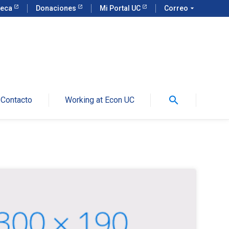
teca
Donaciones
Mi Portal UC
Correo
arrow_drop_down
search
Contacto
Working at Econ UC