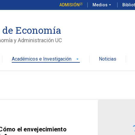
ADMISIÓN
Medios
arrow_drop_down
Biblio
o de Economía
nomía y Administración UC
Académicos e Investigación
Noticias
arrow_drop_down
 Cómo el envejecimiento