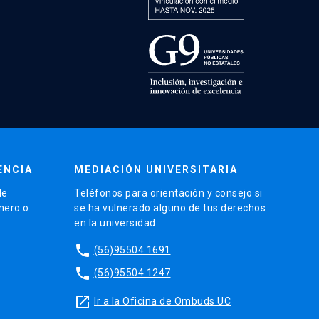
ENCIA
MEDIACIÓN UNIVERSITARIA
de
Teléfonos para orientación y consejo si
énero o
se ha vulnerado alguno de tus derechos
en la universidad.
phone
(56)95504 1691
phone
(56)95504 1247
launch
Ir a la Oficina de Ombuds UC