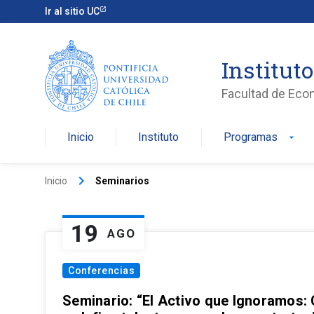
Ir al sitio UC
Institut
Facultad de Eco
Inicio
Instituto
Programas
arrow_drop_down
keyboard_arrow_right
Inicio
Seminarios
19
AGO
Conferencias
Seminario: “El Activo que Ignoramos: