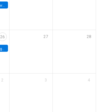
umbia
27
28
26
uke
2
3
4