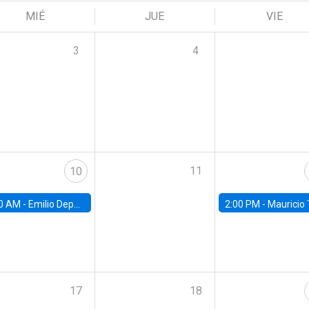
MIÉ
JUE
VIE
3
4
11
10
0 AM -
Emilio Depetris-Chauvín, Universidad Católica
2:00 PM -
Mauricio Tejada,
17
18