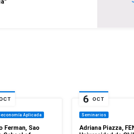
ia”
6
OCT
OCT
oeconomía Aplicada
Seminarios
o Ferman, Sao
Adriana Piazza, FE