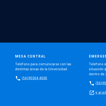
MESA CENTRAL
EMERGE
Teléfono para comunicarse con las
Teléfono e
distintas áreas de la Universidad.
situación 
dentro de
phone
(56)95504 4000
phone
(56)9
launch
Ir al 