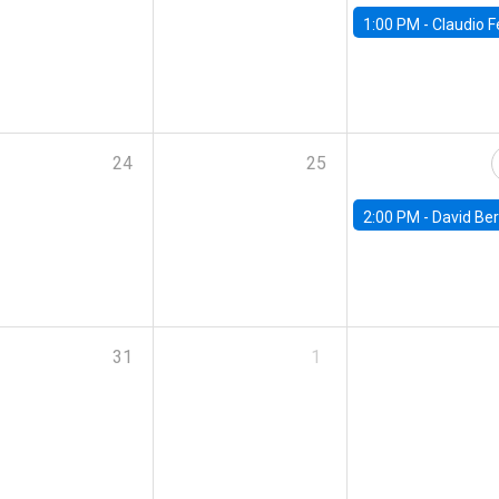
1:00 PM -
Claudio Ferraz, British Col
24
25
2:00 PM -
David Berger, D
31
1