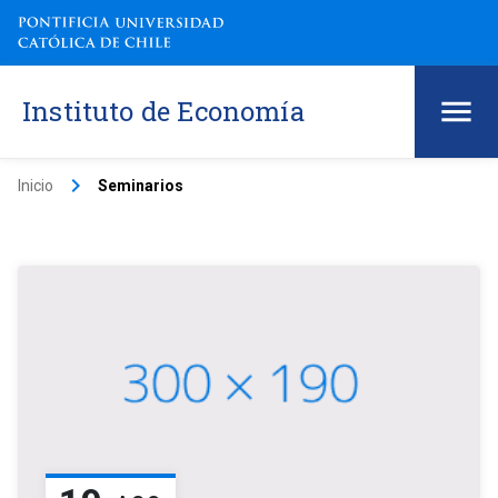
Instituto de Economía
keyboard_arrow_right
Inicio
Seminarios