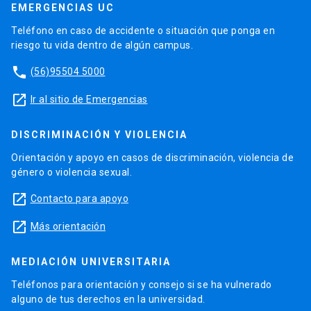
EMERGENCIAS UC
Teléfono en caso de accidente o situación que ponga en
riesgo tu vida dentro de algún campus.
phone
(56)95504 5000
launch
Ir al sitio de Emergencias
DISCRIMINACIÓN Y VIOLENCIA
Orientación y apoyo en casos de discriminación, violencia de
género o violencia sexual.
launch
Contacto para apoyo
launch
Más orientación
MEDIACIÓN UNIVERSITARIA
Teléfonos para orientación y consejo si se ha vulnerado
alguno de tus derechos en la universidad.