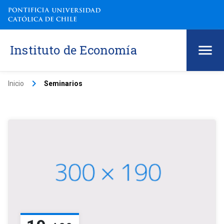
Instituto de Economía
keyboard_arrow_right
Inicio
Seminarios