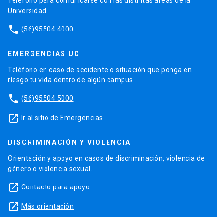
Teléfono para comunicarse con las distintas áreas de la
Universidad.
phone
(56)95504 4000
EMERGENCIAS UC
Teléfono en caso de accidente o situación que ponga en
riesgo tu vida dentro de algún campus.
phone
(56)95504 5000
launch
Ir al sitio de Emergencias
DISCRIMINACIÓN Y VIOLENCIA
Orientación y apoyo en casos de discriminación, violencia de
género o violencia sexual.
launch
Contacto para apoyo
launch
Más orientación