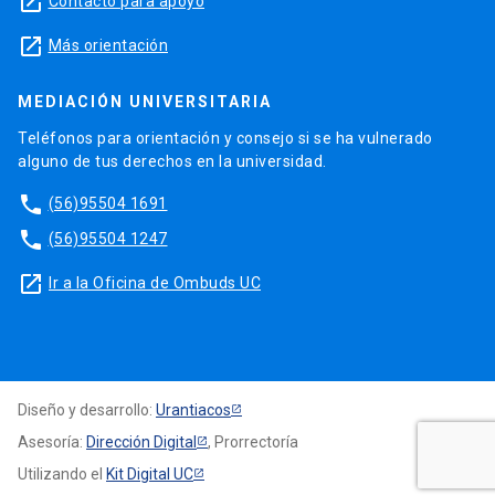
launch
Contacto para apoyo
launch
Más orientación
MEDIACIÓN UNIVERSITARIA
Teléfonos para orientación y consejo si se ha vulnerado
alguno de tus derechos en la universidad.
phone
(56)95504 1691
phone
(56)95504 1247
launch
Ir a la Oficina de Ombuds UC
Diseño y desarrollo:
Urantiacos
Asesoría:
Dirección Digital
, Prorrectoría
Utilizando el
Kit Digital UC