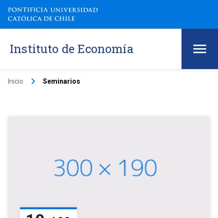
Instituto de Economía
keyboard_arrow_right
Inicio
Seminarios