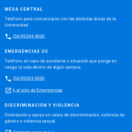
MESA CENTRAL
Teléfono para comunicarse con las distintas áreas de la
Universidad.
phone
(56)95504 4000
EMERGENCIAS UC
Teléfono en caso de accidente o situación que ponga en
riesgo tu vida dentro de algún campus.
phone
(56)95504 5000
launch
Ir al sitio de Emergencias
DISCRIMINACIÓN Y VIOLENCIA
Orientación y apoyo en casos de discriminación, violencia de
género o violencia sexual.