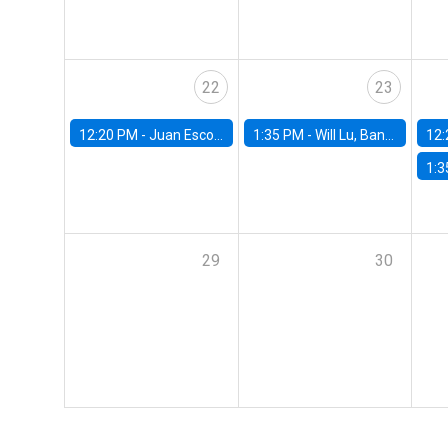
22
23
12:20 PM -
Juan Escobar, Universidad de Chile
1:35 PM -
Will Lu, Banco Central de Chile
12:
1:3
29
30