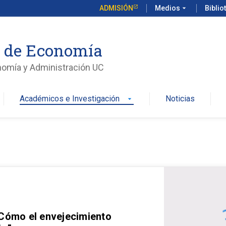
ADMISIÓN
Medios
arrow_drop_down
Biblio
o de Economía
nomía y Administración UC
Académicos e Investigación
Noticias
arrow_drop_down
 Cómo el envejecimiento