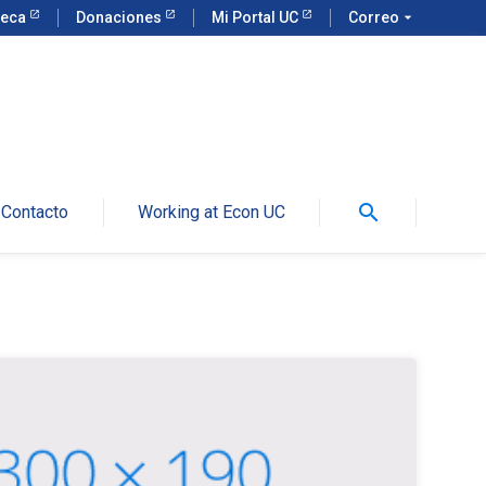
teca
Donaciones
Mi Portal UC
Correo
arrow_drop_down
search
Contacto
Working at Econ UC