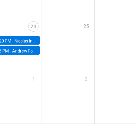
25
24
20 PM -
Nicolas Inostroza, Rotman School of Management, University of Toronto
5 PM -
Andrew Foster, Brown University
1
2