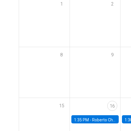
1
2
8
9
15
16
1:35 PM -
Roberto Chang, Rutgers University
1:3