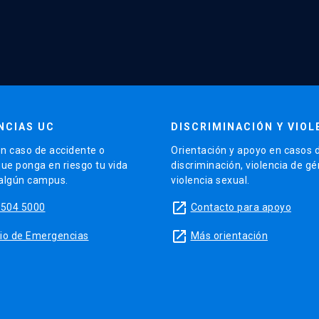
NCIAS UC
DISCRIMINACIÓN Y VIOL
n caso de accidente o
Orientación y apoyo en casos 
que ponga en riesgo tu vida
discriminación, violencia de g
 algún campus.
violencia sexual.
launch
5504 5000
Contacto para apoyo
launch
sitio de Emergencias
Más orientación