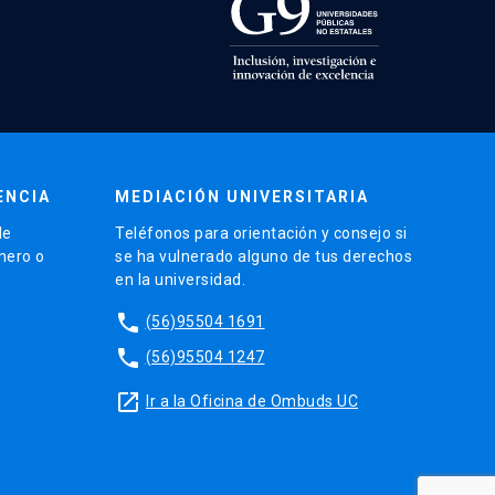
ENCIA
MEDIACIÓN UNIVERSITARIA
de
Teléfonos para orientación y consejo si
énero o
se ha vulnerado alguno de tus derechos
en la universidad.
phone
(56)95504 1691
phone
(56)95504 1247
launch
Ir a la Oficina de Ombuds UC