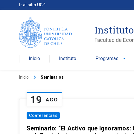
Ir al sitio UC
Institut
Facultad de Eco
Inicio
Instituto
Programas
arrow_drop_down
keyboard_arrow_right
Inicio
Seminarios
19
AGO
Conferencias
Seminario: “El Activo que Ignoramos: