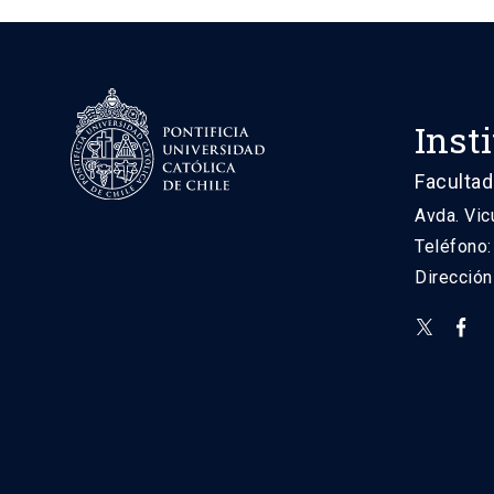
Inst
Facultad
Avda. Vic
Teléfono
Direcció