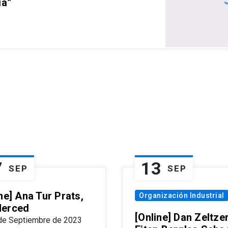
ia”
7
13
SEP
SEP
ne] Ana Tur Prats,
Organización Industrial
erced
[Online] Dan Zeltzer
de Septiembre de 2023