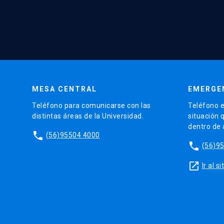
MESA CENTRAL
EMERGE
Teléfono para comunicarse con las
Teléfono e
distintas áreas de la Universidad.
situación 
dentro de
phone
(56)95504 4000
phone
(56)9
launch
Ir al 