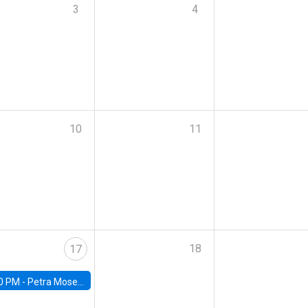
3
4
10
11
18
17
0 PM -
Petra Moser, NYU Stern