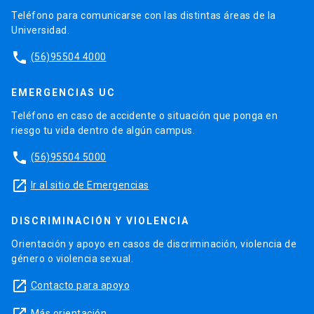
Teléfono para comunicarse con las distintas áreas de la
Universidad.
phone
(56)95504 4000
EMERGENCIAS UC
Teléfono en caso de accidente o situación que ponga en
riesgo tu vida dentro de algún campus.
phone
(56)95504 5000
launch
Ir al sitio de Emergencias
DISCRIMINACIÓN Y VIOLENCIA
Orientación y apoyo en casos de discriminación, violencia de
género o violencia sexual.
launch
Contacto para apoyo
Más orientación