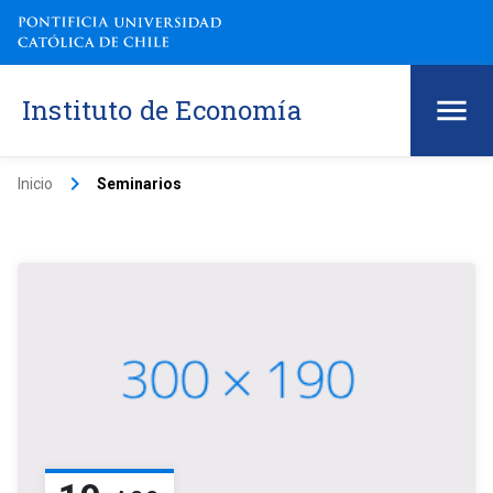
Instituto de Economía
keyboard_arrow_right
Inicio
Seminarios