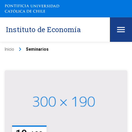
Instituto de Economía
keyboard_arrow_right
Inicio
Seminarios