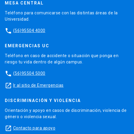
MESA CENTRAL
Teléfono para comunicarse con las distintas áreas de la
Universidad.
phone
(56)95504 4000
EMERGENCIAS UC
Teléfono en caso de accidente o situación que ponga en
riesgo tu vida dentro de algún campus.
phone
(56)95504 5000
launch
Ir al sitio de Emergencias
DISCRIMINACIÓN Y VIOLENCIA
Orientación y apoyo en casos de discriminación, violencia de
género o violencia sexual.
launch
Contacto para apoyo