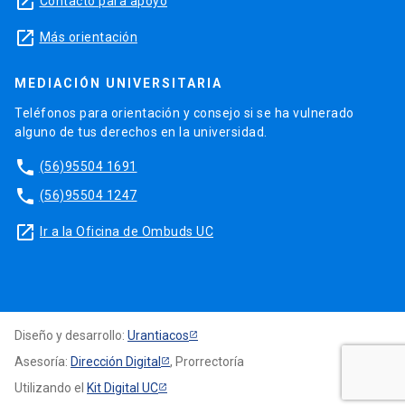
launch
Contacto para apoyo
launch
Más orientación
MEDIACIÓN UNIVERSITARIA
Teléfonos para orientación y consejo si se ha vulnerado
alguno de tus derechos en la universidad.
phone
(56)95504 1691
phone
(56)95504 1247
launch
Ir a la Oficina de Ombuds UC
Diseño y desarrollo:
Urantiacos
Asesoría:
Dirección Digital
, Prorrectoría
Utilizando el
Kit Digital UC