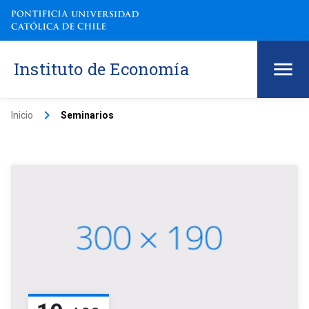
Instituto de Economía
keyboard_arrow_right
Inicio
Seminarios