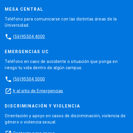
MESA CENTRAL
Teléfono para comunicarse con las distintas áreas de la
Universidad.
phone
(56)95504 4000
EMERGENCIAS UC
Teléfono en caso de accidente o situación que ponga en
riesgo tu vida dentro de algún campus.
phone
(56)95504 5000
launch
Ir al sitio de Emergencias
DISCRIMINACIÓN Y VIOLENCIA
Orientación y apoyo en casos de discriminación, violencia de
género o violencia sexual.