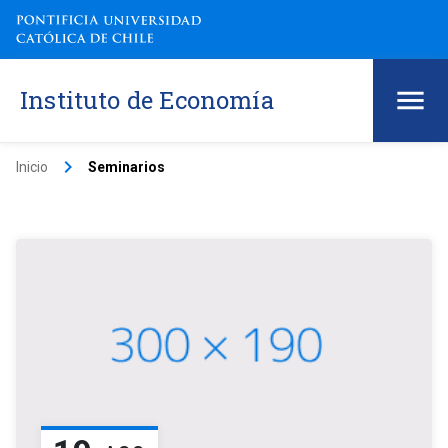
Instituto de Economía
keyboard_arrow_right
Inicio
Seminarios