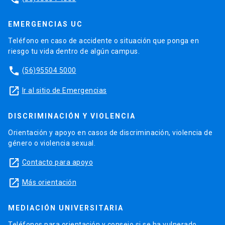
EMERGENCIAS UC
Teléfono en caso de accidente o situación que ponga en
riesgo tu vida dentro de algún campus.
phone
(56)95504 5000
launch
Ir al sitio de Emergencias
DISCRIMINACIÓN Y VIOLENCIA
Orientación y apoyo en casos de discriminación, violencia de
género o violencia sexual.
launch
Contacto para apoyo
launch
Más orientación
MEDIACIÓN UNIVERSITARIA
Teléfonos para orientación y consejo si se ha vulnerado