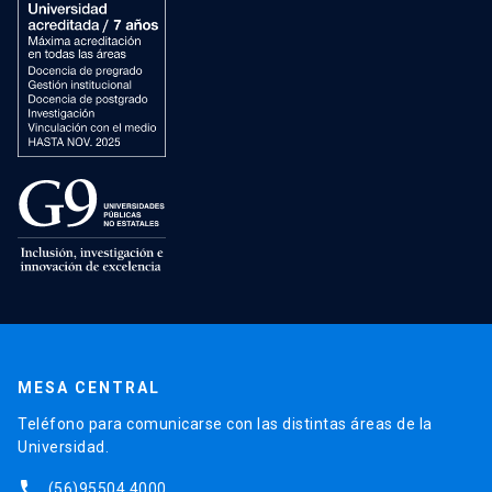
MESA CENTRAL
Teléfono para comunicarse con las distintas áreas de la
Universidad.
phone
(56)95504 4000